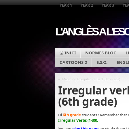
YEAR 1
YEAR 2
YEAR 3
YEA
L'ANGLÈS A L'ES
INICI
NORMES BLOC
L
CARTOONS 2
E.S.O.
ENGL
«
Matching Irregular verbs 3 (6th grade)
Irregular ver
(6th grade)
Hi
6th grade
students ! Remember that 
Irregular Verbs
(1-30).
You can
play this game
to study them !