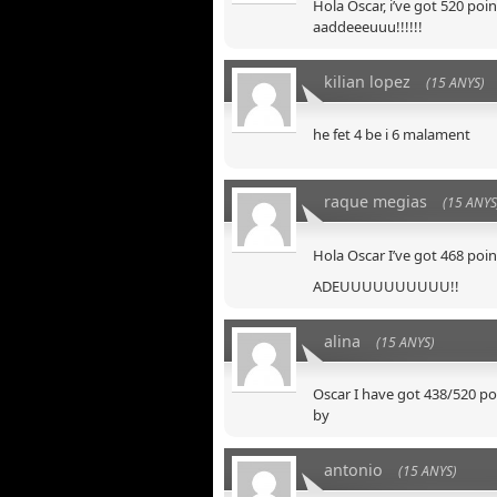
Hola Oscar, i’ve got 520 poin
aaddeeeuuu!!!!!!
kilian lopez
(15 ANYS)
he fet 4 be i 6 malament
raque megias
(15 ANYS
Hola Oscar I’ve got 468 poin
ADEUUUUUUUUUU!!
alina
(15 ANYS)
Oscar I have got 438/520 po
by
antonio
(15 ANYS)