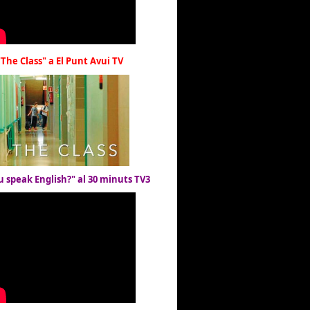
"The Class" a El Punt Avui TV
u speak English?" al 30 minuts TV3