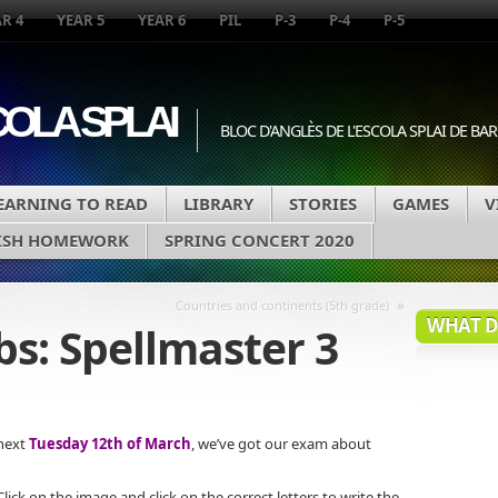
R 4
YEAR 5
YEAR 6
PIL
P-3
P-4
P-5
COLA SPLAI
BLOC D'ANGLÈS DE L'ESCOLA SPLAI DE B
EARNING TO READ
LIBRARY
STORIES
GAMES
V
ISH HOMEWORK
SPRING CONCERT 2020
»
Countries and continents (5th grade)
WHAT DA
bs: Spellmaster 3
next
Tuesday 12th of March
, we’ve got our exam about
Click on the image
and click on the correct letters to write the