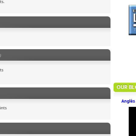
ts.
)
ts
OUR BL
Anglès 
ints