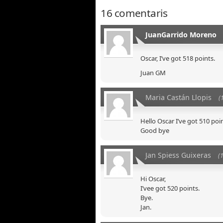
16 comentaris
JuanGarrido Moreno
Oscar, I’ve got 518 points.
Juan GM
Maria Castán Llopis
(
Hello Oscar I’ve got 510 poin
Good bye
Jan Spiess Guixeras
(
Hi Oscar,
I’vee got 520 points.
Bye.
Jan.