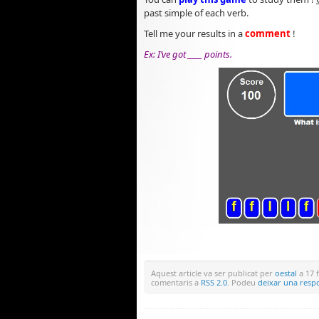
past simple of each verb.
Tell me your results in a
comment
!
Ex: I’ve got ____ points.
Aquest article va ser publicat per
oestal
a 17 f
comentaris a
RSS 2.0
. Podeu
deixar una resp