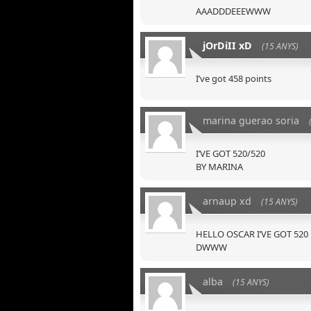
AAADDDEEEWWW
jOrDiII xD
(15 ANYS)
I’ve got 458 points
marina guerao soria
I’VE GOT 520/520
BY MARINA
arnaup xd
(15 ANYS)
HELLO OSCAR I’VE GOT 520
DWWW
alba
(15 ANYS)