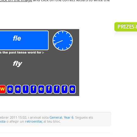
PRIZES
ebrer 2011 15:02, i arxivat sota
General
,
Year 6
. Segueix els
osta
o afegir un
retroenllaç
al teu bloc.