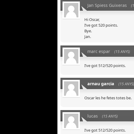
Jan Spiess Guixeras
(
Hi Oscar,
I’ve got 520 points.
Bye.
Jan.
marc espar
(15 ANYS)
I’ve got 512/520 points.
arnau garcia
(15 ANYS
Oscar les he fetes totes be.
lucas
(15 ANYS)
I’ve got 512/520 points.