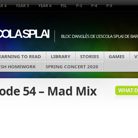
R 4
YEAR 5
YEAR 6
PIL
P-3
P-4
P-5
COLA SPLAI
BLOC D'ANGLÈS DE L'ESCOLA SPLAI DE B
EARNING TO READ
LIBRARY
STORIES
GAMES
V
ISH HOMEWORK
SPRING CONCERT 2020
sode 54 – Mad Mix
WHAT DA