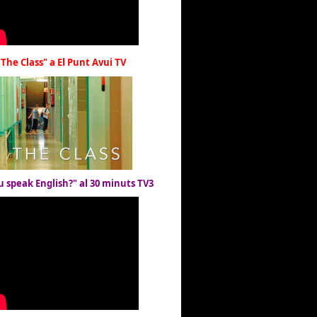
"The Class" a El Punt Avui TV
u speak English?" al 30 minuts TV3