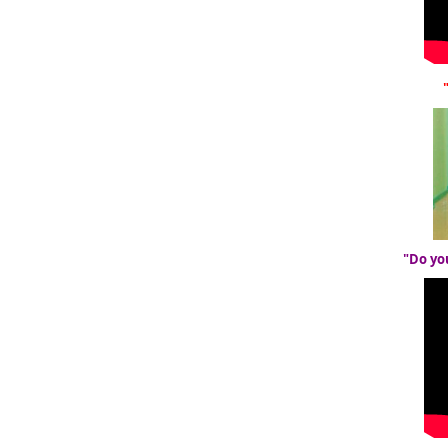
"Do yo