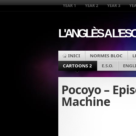
YEAR 1
YEAR 2
YEAR 3
YEA
L'ANGLÈS A L'ES
INICI
NORMES BLOC
L
CARTOONS 2
E.S.O.
ENGL
Pocoyo – Epi
Machine