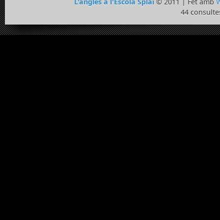
L'anglès a l'Escola Splai
© 2011 | Fet amb
W
44 consulte