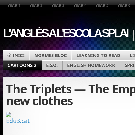
YEAR 1
YEAR 2
YEAR 3
YEAR 4
YEAR 5
YEAR 6
L'ANGLÈS A L'ESCOLA SPLAI
INICI
NORMES BLOC
LEARNING TO READ
L
CARTOONS 2
E.S.O.
ENGLISH HOMEWORK
SPR
The Triplets — The Emp
new clothes