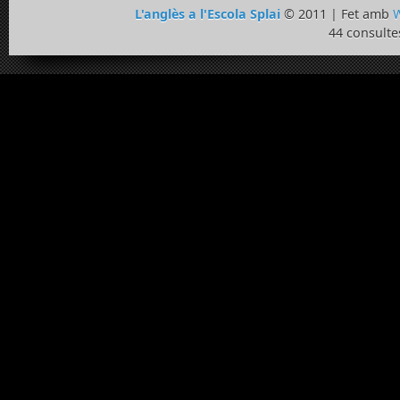
L'anglès a l'Escola Splai
© 2011 | Fet amb
W
44 consulte