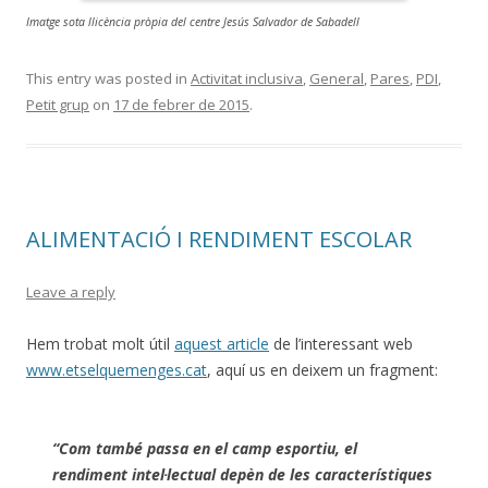
Imatge sota llicència pròpia del centre Jesús Salvador de Sabadell
This entry was posted in
Activitat inclusiva
,
General
,
Pares
,
PDI
,
Petit grup
on
17 de febrer de 2015
.
ALIMENTACIÓ I RENDIMENT ESCOLAR
Leave a reply
Hem trobat molt útil
aquest article
de l’interessant web
www.etselquemenges.cat
, aquí us en deixem un fragment:
“Com també passa en el camp esportiu, el
rendiment intel·lectual depèn de les característiques