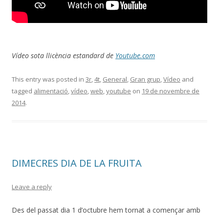
Vídeo sota llicència estandard de
Youtube.com
This entry was posted in
3r
,
4t
,
General
,
Gran grup
,
Vídeo
and
tagged
alimentació
,
vídeo
,
web
,
youtube
on
19 de novembre de
2014
.
DIMECRES DIA DE LA FRUITA
Leave a reply
Des del passat dia 1 d’octubre hem tornat a començar amb