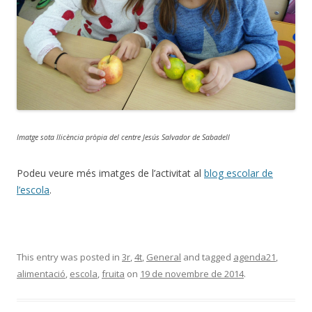
Imatge sota llicència pròpia del centre Jesús Salvador de Sabadell
Podeu veure més imatges de l’activitat al
blog escolar de
l’escola
.
This entry was posted in
3r
,
4t
,
General
and tagged
agenda21
,
alimentació
,
escola
,
fruita
on
19 de novembre de 2014
.