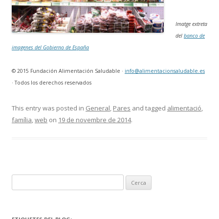
Imatge extreta
del
banco de
imagenes del Gobierno de España
© 2015 Fundación Alimentación Saludable ·
info@alimentacionsaludable.es
· Todos los derechos reservados
This entry was posted in
General
,
Pares
and tagged
alimentació
,
família
,
web
on
19 de novembre de 2014
.
C
e
r
c