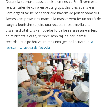
Durant la setmana passada els alumnes de 3r i 4t vem estar
fent un taller de cuina en petits grups. Uns dies abans ens
vem organitzar bé per saber què havíem de portar cadascú i
llavors vem posar-nos mans a la massa! Vem fer un pastís de
tonyina boníssim seguint una recepta molt senzilla a la
pissarra digital. Ens van quedar força bé i ara seguirem fent
de minichefs a casa, sempre amb l’ajuda dels pares!! I
recordeu que podeu veure més imatges de l’activitat a
la
revista interactiva de l’escola
.