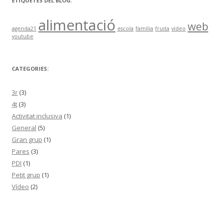
ETIQUETES DEL BLOG:
a
alimentació
:
web
agenda21
escola
família
fruita
vídeo
youtube
CATEGORIES:
3r
(3)
4t
(3)
Activitat inclusiva
(1)
General
(5)
Gran grup
(1)
Pares
(3)
PDI
(1)
Petit grup
(1)
Vídeo
(2)