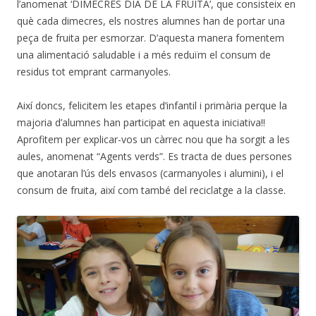
l’anomenat ‘DIMECRES DIA DE LA FRUITA’, que consisteix en
què cada dimecres, els nostres alumnes han de portar una
peça de fruita per esmorzar. D’aquesta manera fomentem
una alimentació saludable i a més reduïm el consum de
residus tot emprant carmanyoles.
Així doncs, felicitem les etapes d’infantil i primària perque la
majoria d’alumnes han participat en aquesta iniciativa!!
Aprofitem per explicar-vos un càrrec nou que ha sorgit a les
aules, anomenat “Agents verds”. Es tracta de dues persones
que anotaran l’ús dels envasos (carmanyoles i alumini), i el
consum de fruita, així com també del reciclatge a la classe.