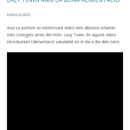
Leave a reply
Avui us portem un interessant vídeo dels dibuixos infantils
més coneguts arreu del món, Lazy Town. En aquest vídeo
introdueixen l’alimentació saludable en el dia a dia dels nens: