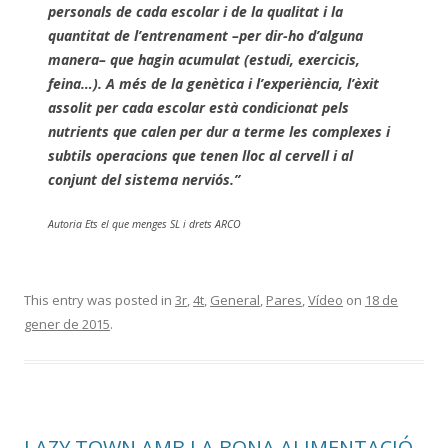
personals de cada escolar i de la qualitat i la
quantitat de l’entrenament –per dir-ho d’alguna
manera– que hagin acumulat (estudi, exercicis,
feina…). A més de la genètica i l’experiència, l’èxit
assolit per cada escolar està condicionat pels
nutrients que calen per dur a terme les complexes i
subtils operacions que tenen lloc al cervell i al
conjunt del sistema nerviós.”
Autoria Ets el que menges SL i drets ARCO
This entry was posted in
3r
,
4t
,
General
,
Pares
,
Vídeo
on
18 de
gener de 2015
.
LAZY TOWN AMB LA BONA ALIMENTACIÓ