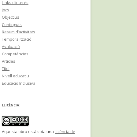
Links d’interés
Jocs
Objectius
Continguts
Resum d’activitats
Temporalització
Avaluació
Competències
Articles
Títol
Nivell educatiu
Educació Inclusiva
LLICÈNCIA:
Aquesta obra està sota una
llicència de