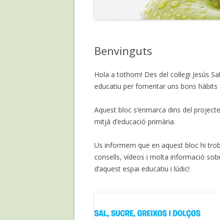
Benvinguts
Hola a tothom! Des del col·legi Jesús S
educatiu per fomentar uns bons hàbits a
Aquest bloc s’enmarca dins del projecte 
mitjà d’educació primària.
Us informem que en aquest bloc hi troba
consells, vídeos i molta informació sob
d’aquest espai educatiu i lúdic!