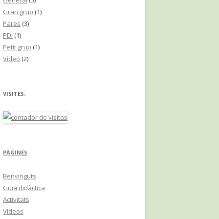
General
(5)
Gran grup
(1)
Pares
(3)
PDI
(1)
Petit grup
(1)
Vídeo
(2)
VISITES:
PÀGINES
Benvinguts
Guia didàctica
Activitats
Vídeos