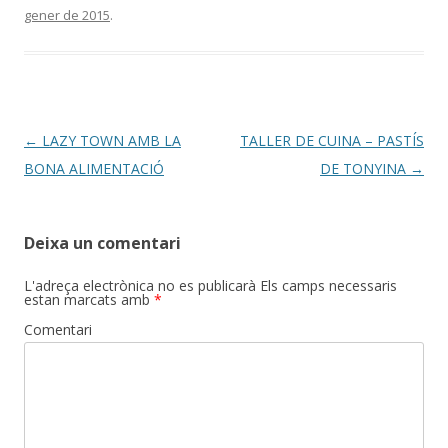
gener de 2015
.
Post
←
LAZY TOWN AMB LA
TALLER DE CUINA – PASTÍS
navigation
BONA ALIMENTACIÓ
DE TONYINA
→
Deixa un comentari
L'adreça electrònica no es publicarà
Els camps necessaris
estan marcats amb
*
Comentari