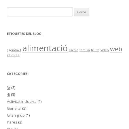
C
e
r
c
ETIQUETES DEL BLOG:
a
alimentació
:
web
agenda21
escola
família
fruita
vídeo
youtube
CATEGORIES:
3r
(3)
4t
(3)
Activitat inclusiva
(1)
General
(5)
Gran grup
(1)
Pares
(3)