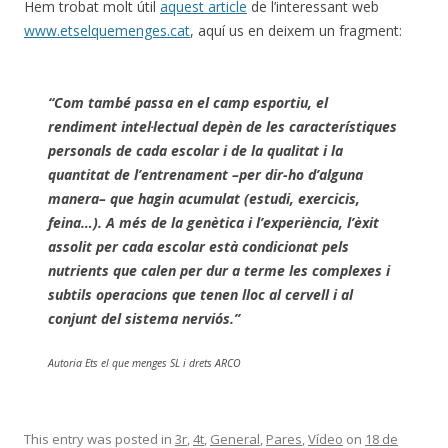
Hem trobat molt útil
aquest article
de l’interessant web
www.etselquemenges.cat
, aquí us en deixem un fragment:
“Com també passa en el camp esportiu, el
rendiment intel·lectual depèn de les característiques
personals de cada escolar i de la qualitat i la
quantitat de l’entrenament –per dir-ho d’alguna
manera– que hagin acumulat (estudi, exercicis,
feina…). A més de la genètica i l’experiència, l’èxit
assolit per cada escolar està condicionat pels
nutrients que calen per dur a terme les complexes i
subtils operacions que tenen lloc al cervell i al
conjunt del sistema nerviós.”
Autoria Ets el que menges SL i drets ARCO
This entry was posted in
3r
,
4t
,
General
,
Pares
,
Vídeo
on
18 de