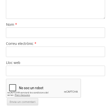
Nom
*
Correu electrònic
*
Lloc web