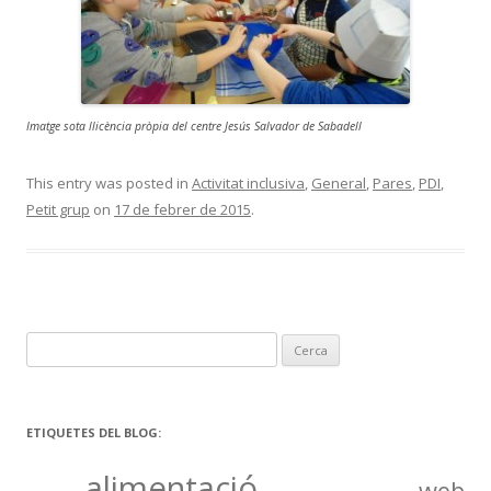
Imatge sota llicència pròpia del centre Jesús Salvador de Sabadell
This entry was posted in
Activitat inclusiva
,
General
,
Pares
,
PDI
,
Petit grup
on
17 de febrer de 2015
.
C
e
r
c
ETIQUETES DEL BLOG:
a
alimentació
:
web