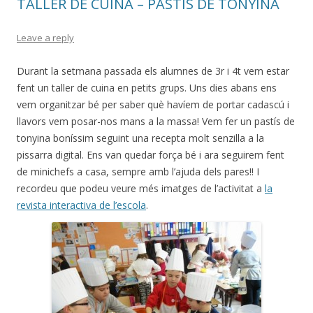
TALLER DE CUINA – PASTÍS DE TONYINA
Leave a reply
Durant la setmana passada els alumnes de 3r i 4t vem estar
fent un taller de cuina en petits grups. Uns dies abans ens
vem organitzar bé per saber què havíem de portar cadascú i
llavors vem posar-nos mans a la massa! Vem fer un pastís de
tonyina boníssim seguint una recepta molt senzilla a la
pissarra digital. Ens van quedar força bé i ara seguirem fent
de minichefs a casa, sempre amb l’ajuda dels pares!! I
recordeu que podeu veure més imatges de l’activitat a
la
revista interactiva de l’escola
.