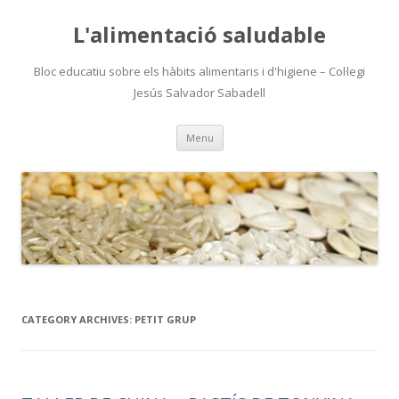
L'alimentació saludable
Bloc educatiu sobre els hàbits alimentaris i d'higiene – Col·legi
Jesús Salvador Sabadell
Skip
Menu
to
content
CATEGORY ARCHIVES:
PETIT GRUP