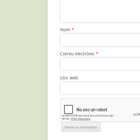
Nom
*
Correu electrònic
*
Lloc web