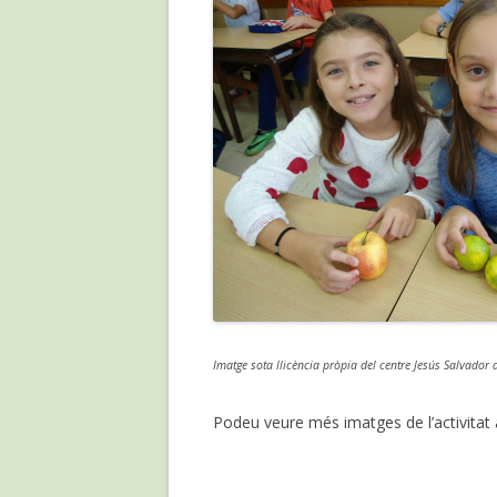
Imatge sota llicència pròpia del centre Jesús Salvador 
Podeu veure més imatges de l’activitat 