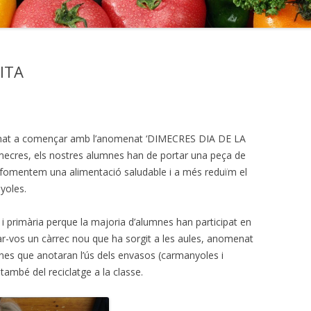
RESUM D’ACTIV
EDUCACIÓ INCL
ITA
AVALUACIÓ
ornat a començar amb l’anomenat ‘DIMECRES DIA DE LA
mecres, els nostres alumnes han de portar una peça de
 fomentem una alimentació saludable i a més reduïm el
yoles.
il i primària perque la majoria d’alumnes han participat en
icar-vos un càrrec nou que ha sorgit a les aules, anomenat
ones que anotaran l’ús dels envasos (carmanyoles i
 també del reciclatge a la classe.