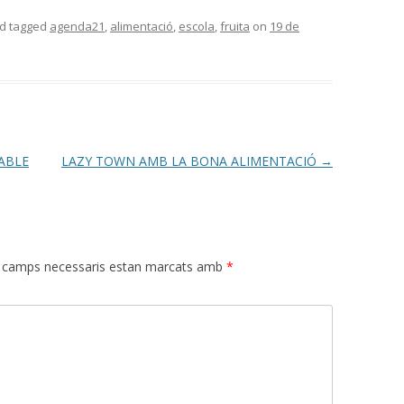
d tagged
agenda21
,
alimentació
,
escola
,
fruita
on
19 de
ABLE
LAZY TOWN AMB LA BONA ALIMENTACIÓ
→
 camps necessaris estan marcats amb
*