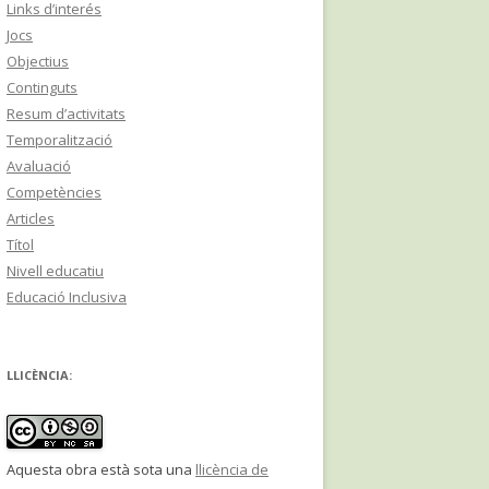
Links d’interés
Jocs
Objectius
Continguts
Resum d’activitats
Temporalització
Avaluació
Competències
Articles
Títol
Nivell educatiu
Educació Inclusiva
LLICÈNCIA:
Aquesta obra està sota una
llicència de