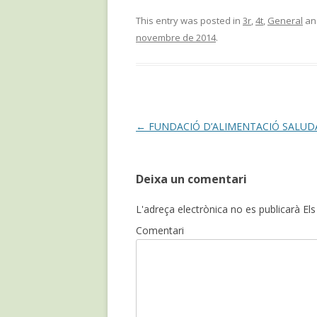
This entry was posted in
3r
,
4t
,
General
an
novembre de 2014
.
Post
←
FUNDACIÓ D’ALIMENTACIÓ SALUD
navigation
Deixa un comentari
L'adreça electrònica no es publicarà
Els
Comentari