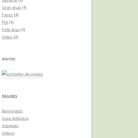
General
(5)
Gran grup
(1)
Pares
(3)
PDI
(1)
Petit grup
(1)
Vídeo
(2)
VISITES:
PÀGINES
Benvinguts
Guia didàctica
Activitats
Vídeos