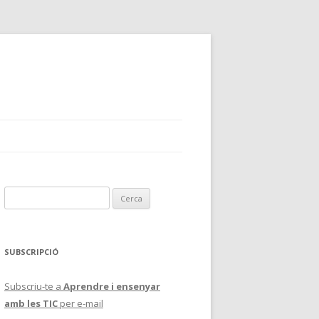
C
e
r
c
SUBSCRIPCIÓ
a
:
Subscriu-te a
Aprendre i ensenyar
amb les TIC
per e-mail