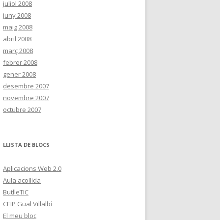
juliol 2008
juny 2008
maig 2008
abril 2008
març 2008
febrer 2008
gener 2008
desembre 2007
novembre 2007
octubre 2007
LLISTA DE BLOCS
Aplicacions Web 2.0
Aula acollida
ButlleTIC
CEIP Gual Villalbí
El meu bloc