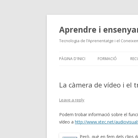
Aprendre i ensenya
Tecnologia de l’Aprenentatge i el Coneixe
PÀGINA D'INICI
FORMACIÓ
REC
EL CANÓ DE PROJECCI
RE
La càmera de vídeo i el 
LLENGUA I TIC
DI
MATEMÀTIQUES I TIC
CE
Leave a reply
CONEIXEMENT DEL MEDI
CE
Podem trobar informació sobre el func
vídeo a
http://www.xtec.net/audiovisual
EDUCACIÓ ARTÍSTICA I 
PR
EINES OFFICE EN LÍNIA
Però, què en fem dels clips 