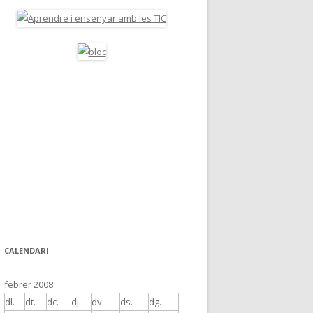
CALENDARI
febrer 2008
dl.
dt.
dc.
dj.
dv.
ds.
dg.