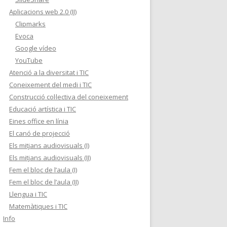
Aplicacions web 2.0 (II)
Clipmarks
Evoca
Google vídeo
YouTube
Atenció a la diversitat i TIC
Coneixement del medi i TIC
Construcció col·lectiva del coneixement
Educació artística i TIC
Eines office en línia
El canó de projecció
Els mitjans audiovisuals (I)
Els mitjans audiovisuals (II)
Fem el bloc de l’aula (I)
Fem el bloc de l’aula (II)
Llengua i TIC
Matemàtiques i TIC
Info