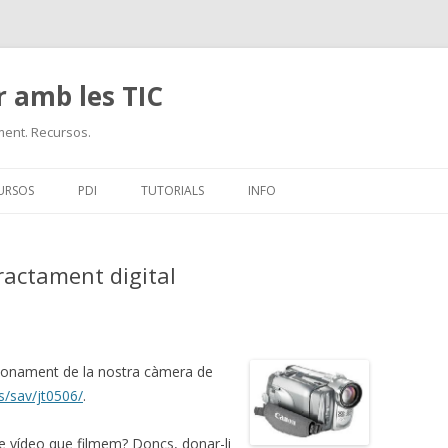
r amb les TIC
ment. Recursos.
Skip
to
URSOS
PDI
TUTORIALS
INFO
content
Ó
CURSOS EN LÍNIA
tractament digital
CCIONARIS I ENCICLOPÈDIES
RCADORS EN CATALÀ
 I TIC
RCADORS EN CASTELLÀ
ionament de la nostra càmera de
s/sav/jt0506/
.
TIC
EMSA DIGITAL
de vídeo que filmem? Doncs, donar-li