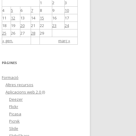
1
2
3
4
5
6
7
8
9
10
11
12
13
14
15
16
17
18
19
20
21
22
23
24
25
26
27
28
29
« gen.
març »
PÀGINES
Formació
Altres recursos
Aplicacions web 2.0 (I)
Deezer
Flickr
Picasa
Picnik
Slide
SlideShare