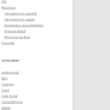
PDI
Recursos
Cercadors en castellà
Cercadors en català
Diccionaris i enciclopèdies
Premsa digital
Recursos en línia
Tutorials
CATEGORIES
Audiovisual
Bloc
Caceres
Canó
Cicle Inicial
Competències
digital