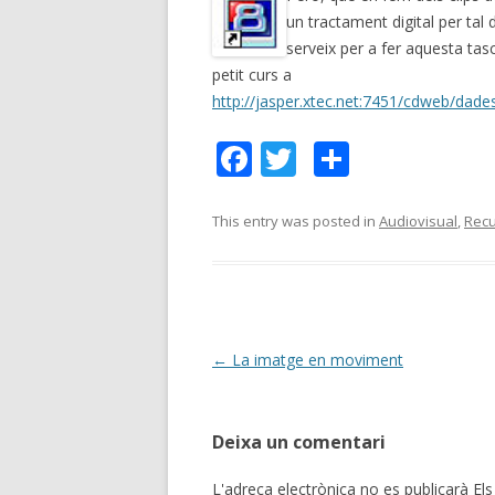
un tractament digital per tal 
APLICACIONS WEB 2.0 (I
serveix per a fer aquesta tasc
petit curs a
APLICACIONS WEB 2.0 (I
http://jasper.xtec.net:7451/cdweb/dad
FEM EL BLOC DE L’AULA 
F
T
C
FEM EL BLOC DE L’AULA 
ac
w
o
e
itt
m
ELS MITJANS AUDIOVISU
This entry was posted in
Audiovisual
,
Rec
b
er
p
ELS MITJANS AUDIOVISU
o
ar
CONSTRUCCIÓ COL·LEC
o
te
CONEIXEMENT
k
ix
Post
←
La imatge en moviment
ALTRES RECURSOS
navigation
ATENCIÓ A LA DIVERSIT
Deixa un comentari
L'adreça electrònica no es publicarà
Els