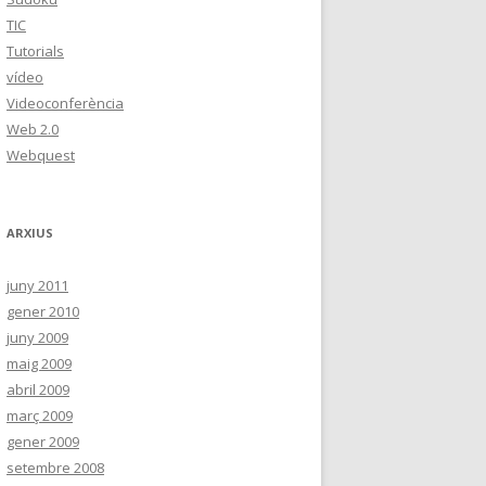
TIC
Tutorials
vídeo
Videoconferència
Web 2.0
Webquest
ARXIUS
juny 2011
gener 2010
juny 2009
maig 2009
abril 2009
març 2009
gener 2009
setembre 2008