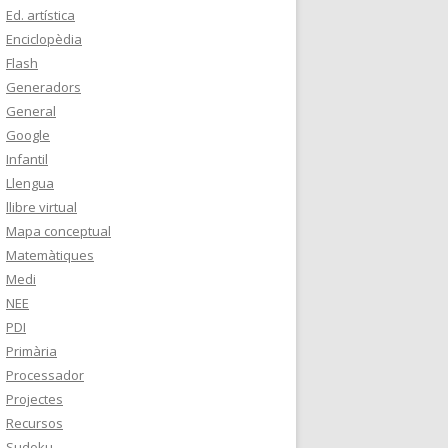
Ed. artística
Enciclopèdia
Flash
Generadors
General
Google
Infantil
Llengua
llibre virtual
Mapa conceptual
Matemàtiques
Medi
NEE
PDI
Primària
Processador
Projectes
Recursos
Sudoku