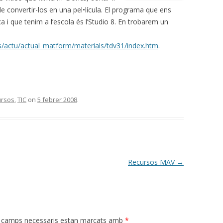
de convertir-los en una pel•lícula. El programa que ens
)
SLIDE
a i que tenim a l’escola és l’Studio 8. En trobarem un
I)
SLIDESHARE
GOOGLE VÍDEO
es/actu/actual_matform/materials/tdv31/index.htm
.
(I)
FLICKR
EVOCA
(II)
PICASA
YOUTUBE
ALS (I)
PICNIK
CLIPMARKS
ursos
,
TIC
on
5 febrer 2008
.
ALS (II)
DEEZER
TIVA DEL
Recursos MAV
→
AT I TIC
 camps necessaris estan marcats amb
*