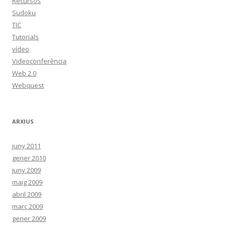
Recursos
Sudoku
TIC
Tutorials
vídeo
Videoconferència
Web 2.0
Webquest
ARXIUS
juny 2011
gener 2010
juny 2009
maig 2009
abril 2009
març 2009
gener 2009