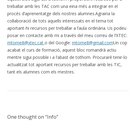
treballar amb les TAC com una eina més a integrar en el
procés d’aprenentatge dels nostres alumnes.Agrairia la
col·laboració de tots aquells interessats en el tema tot
aportant-hi recursos per treballar a l’aula ordinària. Us podeu
posar en contacte amb mi a través del meu correu de l’XTEC:
mtorne8@xtec.cat
o del Google:
mtorne8@gmail.com
Un cop
acabat el curs de formació, aquest bloc romandrà actiu
mentre sigui possible i a l’abast de tothom. Procuraré tenir-lo
actualitzat tot aportant recursos per treballar amb les TIC,
tant els alumnes com els mestres.
One thought on “
Info
”