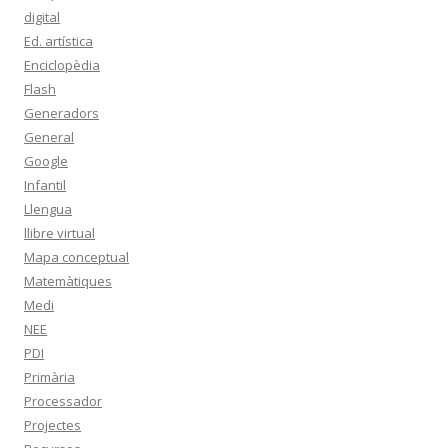
digital
Ed. artística
Enciclopèdia
Flash
Generadors
General
Google
Infantil
Llengua
llibre virtual
Mapa conceptual
Matemàtiques
Medi
NEE
PDI
Primària
Processador
Projectes