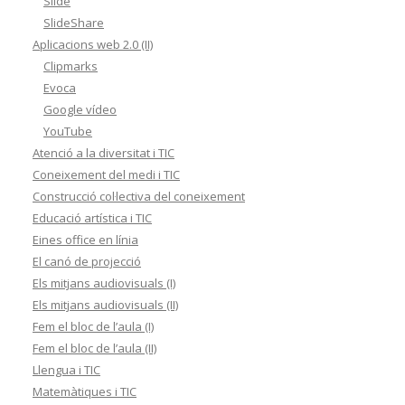
Slide
SlideShare
Aplicacions web 2.0 (II)
Clipmarks
Evoca
Google vídeo
YouTube
Atenció a la diversitat i TIC
Coneixement del medi i TIC
Construcció col·lectiva del coneixement
Educació artística i TIC
Eines office en línia
El canó de projecció
Els mitjans audiovisuals (I)
Els mitjans audiovisuals (II)
Fem el bloc de l’aula (I)
Fem el bloc de l’aula (II)
Llengua i TIC
Matemàtiques i TIC