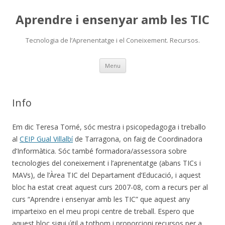
Aprendre i ensenyar amb les TIC
Tecnologia de l’Aprenentatge i el Coneixement. Recursos.
Skip
Menu
to
content
Info
Em dic Teresa Torné, sóc mestra i psicopedagoga i treballo
al
CEIP Gual Villalbí
de Tarragona, on faig de Coordinadora
d’Informàtica. Sóc també formadora/assessora sobre
tecnologies del coneixement i l’aprenentatge (abans TICs i
MAVs), de l’Àrea TIC del Departament d’Educació, i aquest
bloc ha estat creat aquest curs 2007-08, com a recurs per al
curs “Aprendre i ensenyar amb les TIC” que aquest any
imparteixo en el meu propi centre de treball. Espero que
aquest bloc sigui útil a tothom i proporcioni recursos per a