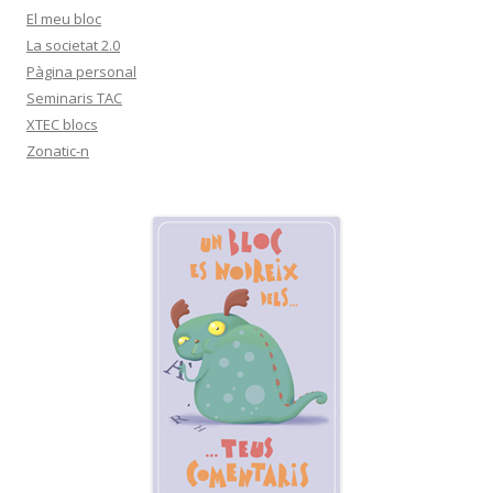
El meu bloc
La societat 2.0
Pàgina personal
Seminaris TAC
XTEC blocs
Zonatic-n