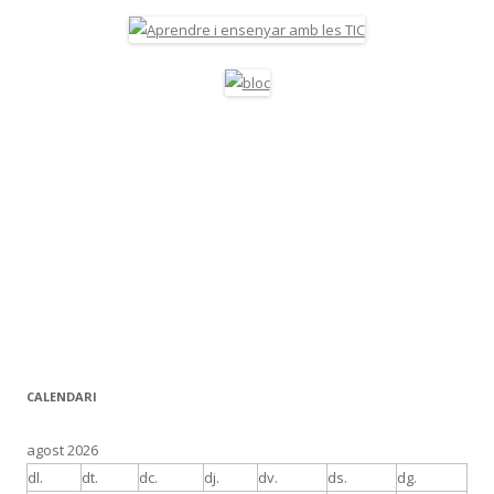
CALENDARI
agost 2026
dl.
dt.
dc.
dj.
dv.
ds.
dg.