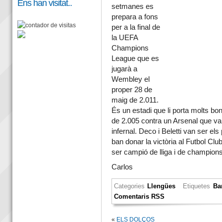
Ens han visitat..
setmanes es
prepara a fons
per a la final de
la UEFA
Champions
League que es
jugarà a
Wembley el
proper 28 de
maig de 2.011.
És un estadi que li porta molts bo
de 2.005 contra un Arsenal que va 
infernal. Deco i Beletti van ser els
ban donar la victòria al Futbol Cl
ser campió de lliga i de champions
Carlos
Categories
Llengües
Etiquetes
Ba
Comentaris RSS
«
ELS DOLÇOS