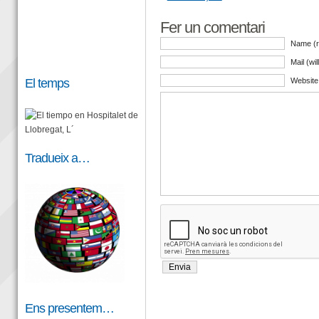
Fer un comentari
Name (r
Mail (wi
El temps
Website
Tradueix a…
Ens presentem…