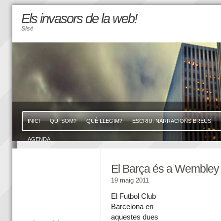
Els invasors de la web!
Sisè
INICI
QUI SOM?
QUÈ LLEGIM?
ESCRIU. NARRACIONS BREUS
AGENDA
El Barça és a Wembley
19 maig 2011
El Futbol Club
Barcelona en
aquestes dues