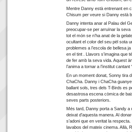
Mentre Danny està entrenant en c
Chisum per veure si Danny està bé
Danny intenta anar al Palau del Ge
preocupar-se per arruïnar la sev
tot el món se n’ha anat de la gelat
ocultant el color del seu pèl sota 
problemes a l’escola de bellesa ja 
en el tint . Llavors s’imagina que t
de fer amb la seva vida. Aquest àn
l’anima a tornar a l’institut canta
En un moment donat, Sonny tira d
ChaCha. Danny i ChaCha guanyen e
ballant sols, tres dels T-Birds es
desastrosa escena còmica de baix
seves parts posteriors.
Més tard, Danny porta a Sandy a 
deixat d’aquesta manera. Al donar-,
s’adoni que en veritat la respecta.
lavabos del mateix cinema. Allà, Ri