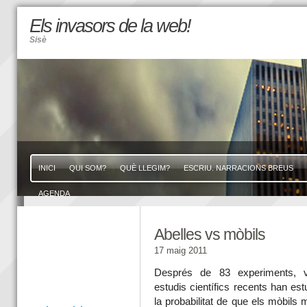
Els invasors de la web!
Sisè
INICI
QUI SOM?
QUÈ LLEGIM?
ESCRIU. NARRACIONS BREUS
AGENDA
Abelles vs mòbils
17 maig 2011
Després de 83 experiments, v
estudis científics recents han est
la probabilitat de que els mòbils 