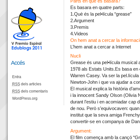
Parts en què es basarà?
Es basara en quatre parts:
1.Què és la pel•lícula “grease”
2.Argument
3.Premis
4.Videos
On hem anat a cercar la informac
L’hem anat a cercar a Internet
Nucli
Accés
Grease és una pel•lícula musical 
1978 als Estats Units.Es basa en 
Warren Casey. Va ser la pel.lícula 
Entra
Newton-John i que va ajudar a cons
RSS
dels articles
El musical explica la història d’a
RSS
dels comentaris
i la innocent Sandy Olson (Olivia
WordPress.org
durant l’estiu i en acomiadar cap 
de nou. Però s’equivocaven: quan e
institut que la seva amiga Frenchy
convertir-se en companya de Danny,
Argument:
El film comença amb la cançó “Gr