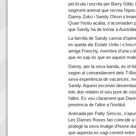
pel.lícula i escrita per Barry Gibb, 
segment animat que recrea l’època
Danny Zuko i Sandy Olson s’enamo
Quan l’estiu acaba, s’acomiaden p
que Sandy ha de tornar a Austràlia
La família de Sandy canvia d’opinió
es queda als Estats Units i s’inscri
amiga Frenchy, membre d’una co
que no sap és que en aquest matei
Danny, per la seva banda, és el líd
segon al comandament dels T-Bird
seva experiència de vacances, m
Sandy. Aquest escenari desemboc
tots dos relaten el seu punt de vis
l’altre. Es veu clarament que Dann
presència de l’altre a l’institut.
Animada per Patty Simcox, s’apunt
Les Dames Roses fan coincidir a
protegir la seva imatge d’home du
que aquesta es vagi corrent entre 