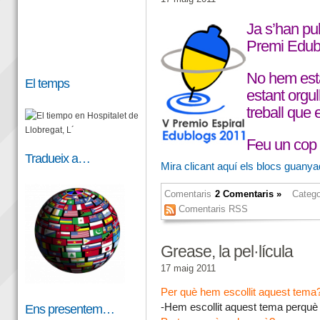
Ja s’han pu
Premi Edub
No hem est
El temps
estant orgull
treball que e
Feu un cop 
Tradueix a…
Mira clicant aquí els blocs guany
Comentaris
2 Comentaris »
Catego
Comentaris RSS
Grease, la pel·lícula
17 maig 2011
Per què hem escollit aquest tema
-Hem escollit aquest tema perquè e
Ens presentem…