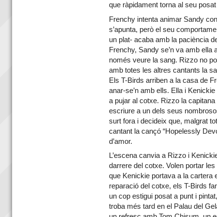
que ràpidament torna al seu posat
Frenchy intenta animar Sandy con
s’apunta, però el seu comportame
un plat- acaba amb la paciència de
Frenchy, Sandy se’n va amb ella a
només veure la sang. Rizzo no po
amb totes les altres cantants la s
Els T-Birds arriben a la casa de Fr
anar-se’n amb ells. Ella i Kenickie
a pujar al cotxe. Rizzo la capitana
escriure a un dels seus nombroso
surt fora i decideix que, malgrat 
cantant la cançó “Hopelessly De
d’amor.
L’escena canvia a Rizzo i Kenicki
darrere del cotxe. Volen portar le
que Kenickie portava a la cartera e
reparació del cotxe, els T-Birds 
un cop estigui posat a punt i pinta
troba més tard en el Palau del Ge
un refresc amb Tom Chisum, un es