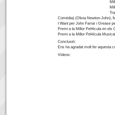
Mil
Mil
Tra
Comèdia) (Olivia Newton-John), Mi
I Want per John Farrar i Grease per
Premi a la Millor Pel•lícula en e
Premi a la Millor Pel•lícula Music
Conclusió:
Ens ha agradat molt fer aquesta c
Vídeos: