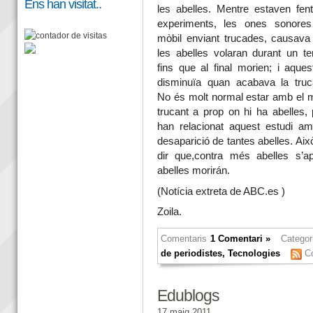
Ens han visitat..
les abelles. Mentre estaven fent
experiments, les ones sonores
mòbil enviant trucades, causava
les abelles volaran durant un t
fins que al final morien; i aques
disminuïa quan acabava la truc
No és molt normal estar amb el m
trucant a prop on hi ha abelles,
han relacionat aquest estudi am
desaparició de tantes abelles. Aix
dir que,contra més abelles s’apr
abelles morirán.
(Notícia extreta de ABC.es )
Zoila.
Comentaris
1 Comentari »
Categor
de periodistes
,
Tecnologies
C
Edublogs
17 maig 2011