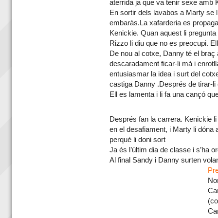
aterrida ja que va tenir sexe amb 
En sortir dels lavabos a Marty se 
embaràs.La xafarderia es propaga c
Kenickie. Quan aquest li pregunta a 
Rizzo li diu que no es preocupi. Ell
De nou al cotxe, Danny té el braç a
descaradament ficar-li mà i enrotll
entusiasmar la idea i surt del cot
castiga Danny .Després de tirar-li
Ell es lamenta i li fa una cançó qu
Després fan la carrera. Kenickie l
en el desafiament, i Marty li dóna 
perquè li doni sort
Ja és l’últim dia de classe i s’ha org
Al final Sandy i Danny surten vola
Pr
Nom
Ca
(co
Can