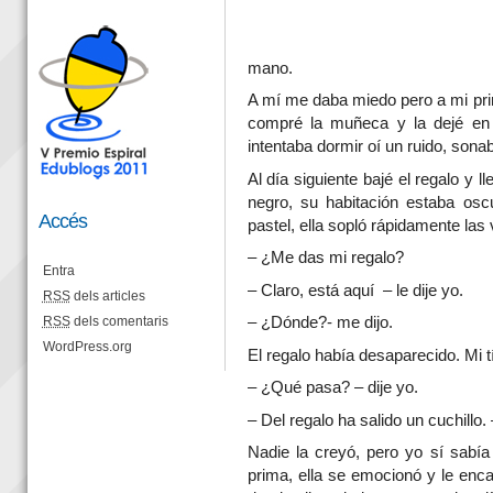
mano.
A mí me daba miedo pero a mi pri
compré la muñeca y la dejé en 
intentaba dormir oí un ruido, sona
Al día siguiente bajé el regalo y 
negro, su habitación estaba osc
Accés
pastel, ella sopló rápidamente las 
– ¿Me das mi regalo?
Entra
– Claro, está aquí – le dije yo.
RSS
dels articles
RSS
dels comentaris
– ¿Dónde?- me dijo.
WordPress.org
El regalo había desaparecido. Mi t
– ¿Qué pasa? – dije yo.
– Del regalo ha salido un cuchillo
Nadie la creyó, pero yo sí sabía
prima, ella se emocionó y le enca