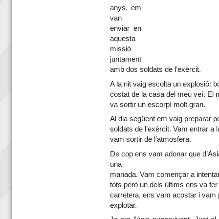
anys, em
van
enviar en
aquesta
missió
juntament
amb dos soldats
de l’exèrcit.
A la nit vaig escolta un explosió:
costat de la casa del meu veí. El me
va sortir un escorpí molt gran.
Al dia següent em vaig preparar pe
soldats
de l’exèrcit. Vam entrar a l
vam sortir de l’atmosfera.
De cop ens vam adonar que d’Àsia
una
manada. Vam començar a intentar 
tots però un dels últims ens va fer
carretera, ens vam acostar i vam p
explotar.