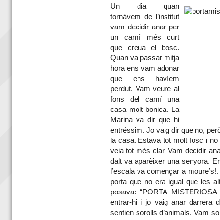
Un dia quan
tornàvem de l’institut
vam decidir anar per
un camí més curt
que creua el bosc.
Quan va passar mitja
hora ens vam adonar
que ens havíem
perdut. Vam veure al
fons del camí una
casa molt bonica. La
Marina va dir que hi
entréssim. Jo vaig dir que no, per
la casa. Estava tot molt fosc i no
veia tot més clar. Vam decidir ana
dalt va aparèixer una senyora. E
l’escala va començar a moure’s!.
porta que no era igual que les alt
posava: “PORTA MISTERIOSA 
entrar-hi i jo vaig anar darrera 
sentien sorolls d’animals. Vam so