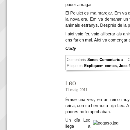
poder amagar.
El Pelujet es ma marejar. Em va d
la nova era. Em va demanar un fa
animals
estranys. Després de la 
I així vaig fer, vaig alliberar als
ens farien mal. Així va començar a
Cody
Comentaris
Sense Comentaris »
C
Etiquetes
Expliquem contes
,
Jocs f
Leo
11 maig 2011
Érase una vez, en un reino muy l
reina, con su hermosa hija Leo. 
padres no lo aprobaban.
Un día Leo
llega a