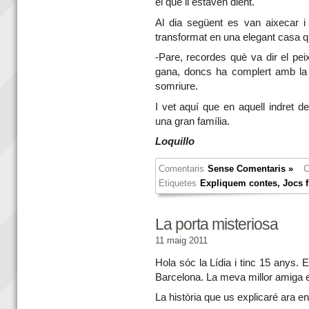
el que li estaven dient.
Al dia següent es van aixecar i 
transformat en una elegant casa que 
-Pare, recordes què va dir el pei
gana, doncs ha complert amb la 
somriure.
I vet aquí que en aquell indret d
una gran família.
Loquillo
Comentaris
Sense Comentaris »
C
Etiquetes
Expliquem contes
,
Jocs f
La porta misteriosa
11 maig 2011
Hola sóc la Lídia i tinc 15 anys. 
Barcelona. La meva millor amiga e
La història que us explicaré ara en