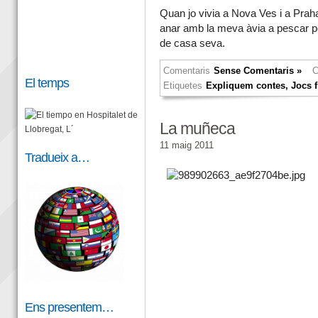
Quan jo vivia a Nova Ves i a Prah
anar amb la meva àvia
a pescar pe
de casa seva.
Comentaris
Sense Comentaris »
C
El temps
Etiquetes
Expliquem contes
,
Jocs f
La muñeca
11 maig 2011
Tradueix a…
Ens presentem…