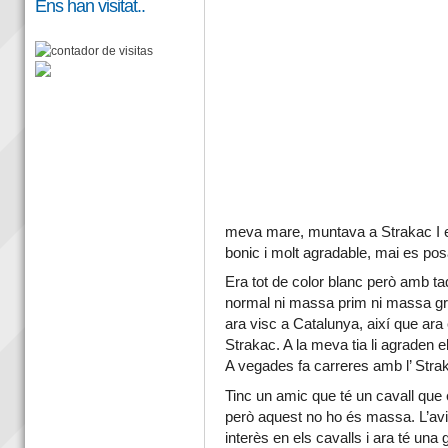
Ens han visitat..
meva
mare
, muntava
a Strakac I 
bonic
i
molt
agradable
, mai es pos
Era tot de color blanc però amb 
normal ni massa prim ni massa gr
ara
visc
a
Catalunya
,
així
que ara 
Strakac
.
A la meva
tia
li
agraden
e
A vegades fa carreres amb l’ Stra
Tinc un
amic
que
té un
cavall
que 
però aquest no ho és massa.
L’av
interès
en els
cavalls
i
ara
té una