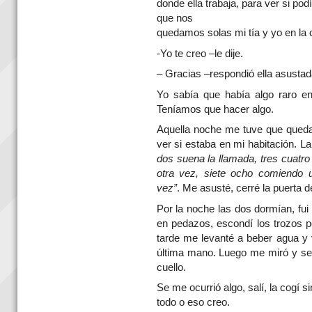
donde ella trabaja, para ver si p
que nos
quedamos solas mi tía y yo en la 
-Yo te creo –le dije.
– Gracias –respondió ella asustad
Yo sabía que había algo raro en
Teníamos que hacer algo.
Aquella noche me tuve que quedar 
ver si estaba en mi habitación. 
dos suena la llamada, tres cuatro
otra vez, siete ocho comiendo 
vez”
. Me asusté, cerré la puerta d
Por la noche las dos dormían, fui 
en pedazos, escondí los trozos p
tarde me levanté a beber agua y
última mano. Luego me miró y se r
cuello.
Se me ocurrió algo, salí, la cogí s
todo o eso creo.