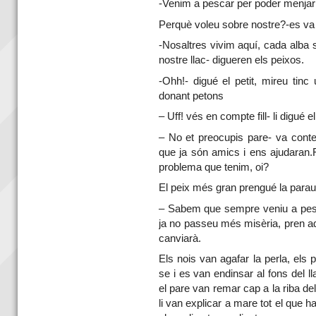
-Venim a pescar per poder menjar
Perquè voleu sobre nostre?-es va 
-Nosaltres vivim aquí, cada alba 
nostre llac- digueren els peixos.
-Ohh!- digué el petit, mireu tin
donant petons
– Uff! vés en compte fill- li digué e
– No et preocupis pare- va conte
que ja són amics i ens ajudaran.
problema que tenim, oi?
El peix més gran prengué la parau
– Sabem que sempre veniu a pesc
ja no passeu més misèria, pren aq
canviarà.
Els nois van agafar la perla, els
se i es van endinsar al fons del 
el pare van remar cap a la riba del 
li van explicar a mare tot el que 