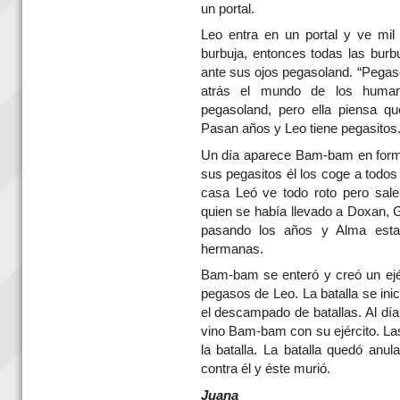
un portal.
Leo entra en un portal y ve mil 
burbuja, entonces todas las burb
ante sus ojos pegasoland. “Pegaso
atrás el mundo de los huma
pegasoland, pero ella piensa q
Pasan años y Leo tiene pegasitos
Un día aparece Bam-bam en form
sus pegasitos él los coge a todos 
casa Leó ve todo roto pero sal
quien se había llevado a Doxan,
pasando los años y Alma esta
hermanas.
Bam-bam se enteró y creó un ejérc
pegasos de Leo. La batalla se ini
el descampado de batallas. Al dí
vino Bam-bam con su ejército. Las
la batalla. La batalla quedó anu
contra él y éste murió.
Juana