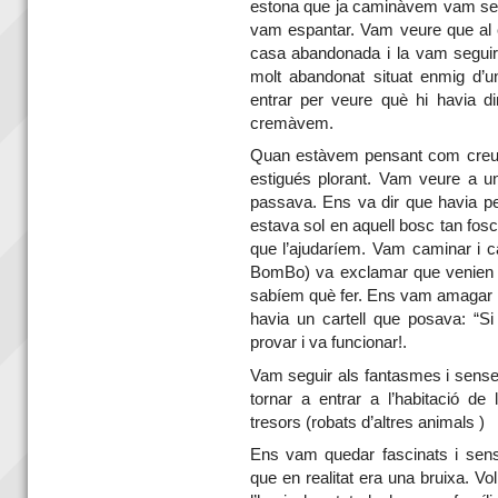
estona que ja caminàvem vam senti
vam espantar. Vam veure que al c
casa abandonada i la vam seguir
molt abandonat situat enmig d’un
entrar per veure què hi havia d
cremàvem.
Quan estàvem pensant com creuar
estigués plorant. Vam veure a un 
passava. Ens va dir que havia pe
estava sol en aquell bosc tan fosc
que l’ajudaríem. Vam caminar i ca
BomBo) va exclamar que venien 
sabíem què fer. Ens vam amagar i
havia un cartell que posava: “Si
provar i va funcionar!.
Vam seguir als fantasmes i sense
tornar a entrar a l’habitació de
tresors (robats d’altres animals )
Ens vam quedar fascinats i sens
que en realitat era una bruixa. Vol