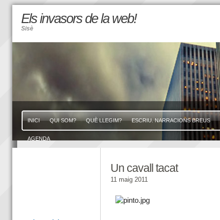
Els invasors de la web!
Sisè
INICI
QUI SOM?
QUÈ LLEGIM?
ESCRIU. NARRACIONS BREUS
AGENDA
Un cavall tacat
11 maig 2011