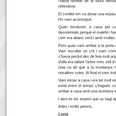
l’havia heretat de la seva famíl
rebesàvia.
El conillet em va donar una espasa 
Ho vam aconseguir.
Quan tornàvem a casa pel ca
desorientats perquè el malefici ha
com era abans verd i amb moltes f
Però quan vam arribar a la porta n
Vam escoltar un crit i vam córre
s’havia perdut des de feia molt any
d’allà era tallant l’arbre més vell d
noia va dir que a la muntanya 
nosaltres soles. Al final el vam trob
Vam tornar a casa i era tot molt 
estat érem el temps s’hagués co
arribar a casa amb una aventura m
I això és tot, espero que us hagi ag
Adéu i molts petons.
Lucía