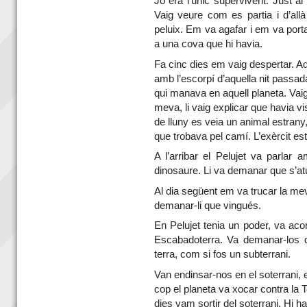
Jo era l’únic supervivent. Just a
Vaig veure com es partia i d’all
peluix. Em va agafar i em va porta
a una cova que hi
havia.
Fa cinc dies em vaig despertar. A
amb l’escorpí d’aquella nit passada
qui manava en aquell planeta. Vai
meva, li vaig explicar que havia v
de lluny es veia un animal estrany
que trobava pel camí. L’exèrcit est
A l’arribar el Pelujet va parlar
dinosaure. Li va demanar que s’at
Al dia següent em va trucar la me
demanar-li
que vingués.
En Pelujet tenia un poder, va aco
Escabadoterra. Va demanar-los q
terra, com si fos
un subterrani.
Van endinsar-nos en el soterrani, 
cop
el planeta va xocar contra la 
dies vam sortir del soterrani. Hi