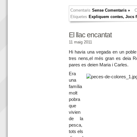
Comentaris
Sense Comentaris »
C
Etiquetes
Expliquem contes
,
Jocs f
El llac encantat
11 maig 2011
Hi havia una vegada en un poble m
tres nens,el més gran es deia Rob
pares es deien Maria i Carles.
Era
una
família
molt
pobra
que
vivien
de la
pesca,
tots els