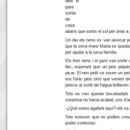
dies el
pare
sortia
de
casa
abans que sortís el sol per anar a 
Un dia els nens es van aixecar p
que la seva mare Maria es quedav
per ajudar a la seva família.
Els tres nens i el pare van sortir
llac, esperant que un peix piqué
picar. El nen petit va veure un peix
era l’únic peix sinó que venien di
peixos al sortir de l’aigua brillaven 
Tots es van quedar bocabadats 
sorpresa no havia acabat, uns d’aq
-¿Què esteu agafant aquí?-els va 
Tots estaven que no podien creur
poder contestar: