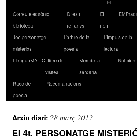
EI
Correu electrònic
Dites i
El
EMPràdi
biblioteca
refranys
nom
Joc personatge
L’arbre de la
L’Impuls de la
misteriós
poesia
lectura
LlenguaMÀTIC
Llibre de
Mes de la
Notícies
visites
sardana
Racó de
Recomanacions
poesia
28 març 2012
Arxiu diari:
El 4t. PERSONATGE MISTER