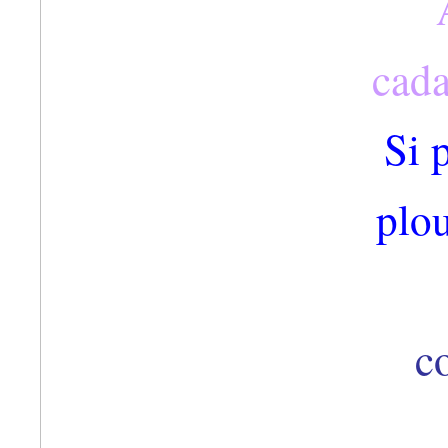
cada
Si 
plou
co