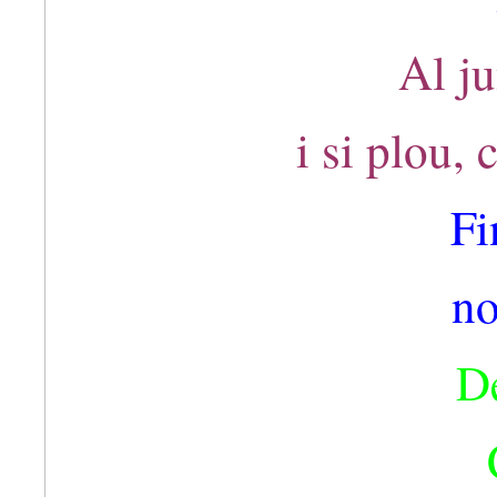
Al ju
i si plou,
Fi
no
De