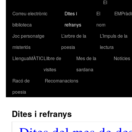
EI
Correu electrònic
Dites i
El
EMPràdi
biblioteca
refranys
nom
Joc personatge
L’arbre de la
L’Impuls de la
misteriós
poesia
lectura
LlenguaMÀTIC
Llibre de
Mes de la
Notícies
visites
sardana
Racó de
Recomanacions
poesia
Dites i refranys
Dites del mes de de