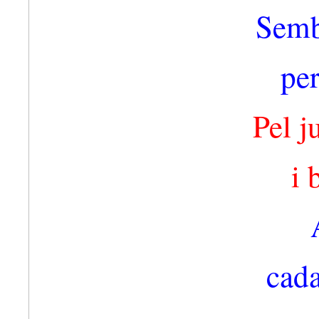
Semb
per
Pel j
i 
cada