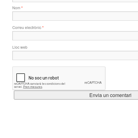
Nom
*
Correu electrònic
*
Lloc web