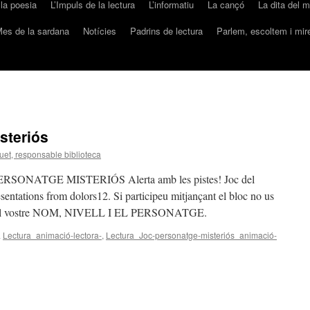
 la poesia
L’Impuls de la lectura
L’informatiu
La cançó
La dita del 
es de la sardana
Notícies
Padrins de lectura
Parlem, escoltem i mi
steriós
et, responsable biblioteca
SONATGE MISTERIÓS Alerta amb les pistes! Joc del
entations from dolors12. Si participeu mitjançant el bloc no us
ari el vostre NOM, NIVELL I EL PERSONATGE.
a
Lectura_animació-lectora-
,
Lectura_Joc-personatge-misteriós_animació-