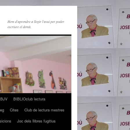
Hem d'aprendre a llegir l'avui per poder
escriure el demà.
s BJV
BIBLIOclub lectura
leg
Cites
Club de lectura mestres
sicions
Joc dels llibres fugitius