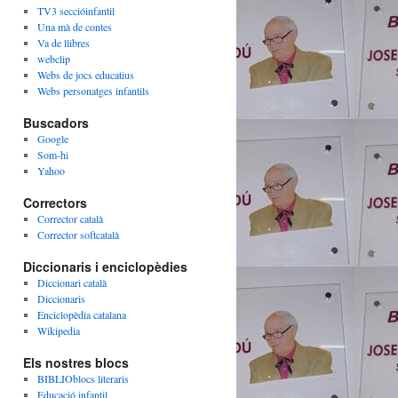
TV3 seccióinfantil
Una mà de contes
Va de llibres
webclip
Webs de jocs educatius
Webs personatges infantils
Buscadors
Google
Som-hi
Yahoo
Correctors
Corrector català
Corrector softcatalà
Diccionaris i enciclopèdies
Diccionari català
Diccionaris
Enciclopèdia catalana
Wikipedia
Els nostres blocs
BIBLIOblocs literaris
Educació infantil