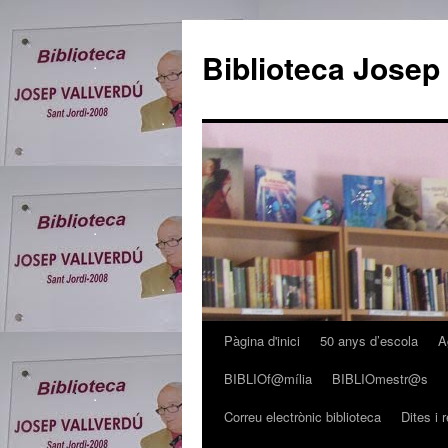
Biblioteca Josep
Pàgina d'inici
50 anys d’escola
A
Vés
BIBLIOf@mília
BIBLIOmestr@s
al
Correu electrònic biblioteca
Dites i 
contingut