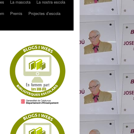
mes
La mascota
La nostra escola
rem
Premis
Projectes d’escola