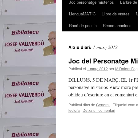
Joc personatge misteriós
L’arbre de
LlenguaMÀTIC
Llibre de visites
M
Racó de poesia
Recomanacions
1 març 2012
Arxiu diari:
Joc del Personatge Mi
Publicat el
1 març 2012
per
M Dolors Fogu
DILLUNS, 5 DE MARÇ, EL 1r PER
personatge misteriós View more pres
oblideu d’escriure en el coment
Publicat dins de
General
|
Etiquetat com 
lectora
|
Deixa un comentari