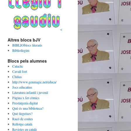
<
Altres blocs bJV
BIBLIOblocs literaris
Bibliollegim
Blocs pels alumnes
Cataclic
Cavall fort
Chilias
http://www.genmagic.net/educa/
Jocs educatius
Literatura infantil i juvenil
Pàgina x fer còmics
Prestatgeria digital
Què és una biblioteca?
Què llegeixes?
Racó de contes
Rellotge català
Revistes en català