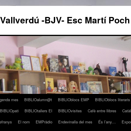
 Vallverdú -BJV- Esc Martí Poch
genda mes
BIBLIOalumn@t
BIBLIOblocs EMP
BIBLIOblocs literari
BIBLIOpati
BIBLIOtallers EI
BIBLIOvisites
Cafè entre llibres
Catà
refranys
El nom
EMPràdio
Endevinalla del mes
És l’any…
Expo