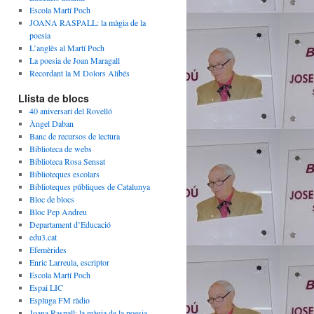
Escola Martí Poch
JOANA RASPALL: la màgia de la
poesia
L’anglès al Martí Poch
La poesia de Joan Maragall
Recordant la M Dolors Alibés
Llista de blocs
40 aniversari del Rovelló
Àngel Daban
Banc de recursos de lectura
Biblioteca de webs
Biblioteca Rosa Sensat
Biblioteques escolars
Biblioteques públiques de Catalunya
Bloc de blocs
Bloc Pep Andreu
Departament d’Educació
edu3.cat
Efemèrides
Enric Larreula, escriptor
Escola Martí Poch
Espai LIC
Espluga FM ràdio
Joana Raspall: la màgia de la poesia