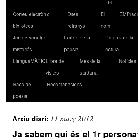
EI
Correu electrònic
Dites i
El
EMPràdi
biblioteca
refranys
nom
Joc personatge
L’arbre de la
L’Impuls de la
misteriós
poesia
lectura
LlenguaMÀTIC
Llibre de
Mes de la
Notícies
visites
sardana
Racó de
Recomanacions
poesia
11 març 2012
Arxiu diari:
Ja sabem qui és el 1r persona