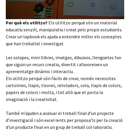
Per què els utilitzo?
Els utilitzo perquè són un material
P1110410
educatiu senzill, manipulatiu i creat pels propis estudiants.
Crear un lapbook els ajuda a entendre millor els conceptes
que han treballat i investigat.
Les solapes, mini llibres, imatges, dibuixos, llengüetes fan
que siguin un recurs creatiu, divertit i afavoreixen un
aprenentatge dinàmic i interactiu.
Els utilitzo perquè són fàcils de crear, només necessites
cartolines, llapis, tisores, retoladors, cola, llapis de colors,
papers de colors i molta, i tot allò que et porta la
imaginació i la creativitat.
P1110409
P1110407
P1110406
P1110405
P1110404
P1110402
P1110403
També m’ajuden a avaluar el treball final d’un projecte
d’investigació i són excel·lents per proposa’ls per la creació
d’un producte final en un grup de treball col·laboratiu.