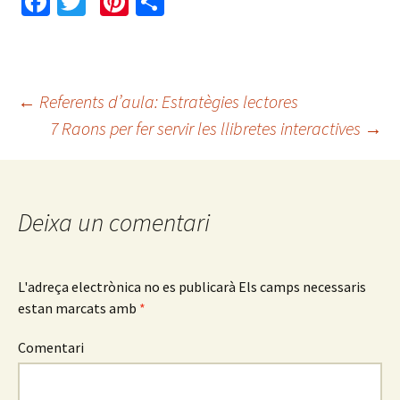
Fa
T
Pi
C
ce
wi
nt
o
b
tt
er
m
o
er
es
p
←
Referents d’aula: Estratègies lectores
o
t
ar
7 Raons per fer servir les llibretes interactives
→
Navegació
k
te
ix
pels
Deixa un comentari
articles
L'adreça electrònica no es publicarà
Els camps necessaris
estan marcats amb
*
Comentari