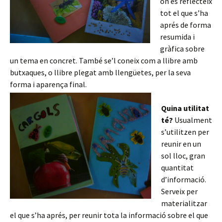
on es reflecteix
tot el que s’ha
aprés de forma
resumida i
gràfica sobre
un tema en concret. També se’l coneix com a llibre amb
butxaques, o llibre plegat amb llengüetes, per la seva
forma i aparença final.
Quina utilitat
té?
Usualment
s’utilitzen per
reunir en un
sol lloc, gran
quantitat
d’informació.
Serveix per
materialitzar
el que s’ha aprés, per reunir tota la informació sobre el que