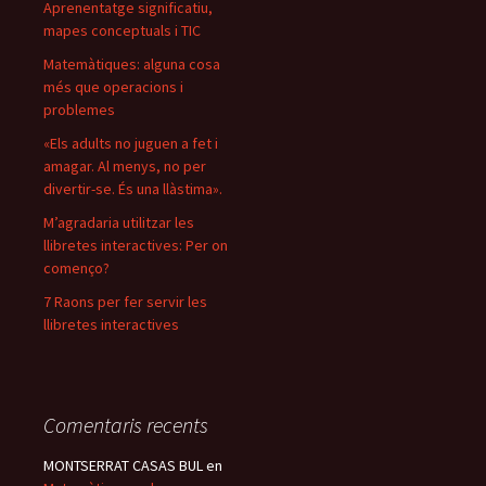
Aprenentatge significatiu,
mapes conceptuals i TIC
Matemàtiques: alguna cosa
més que operacions i
problemes
«Els adults no juguen a fet i
amagar. Al menys, no per
divertir-se. És una llàstima».
M’agradaria utilitzar les
llibretes interactives: Per on
començo?
7 Raons per fer servir les
llibretes interactives
Comentaris recents
MONTSERRAT CASAS BUL
en