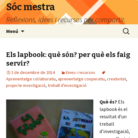
Sóc mestra
Reflexions, idees i recursos per compartir.
Vés
Cerca:
Menú
al
contingut
Els lapbook: què són? per què els faig
servir?
2 de desembre de 2014
Eines i recursos
Aprenentatge col.laboratiu
,
aprenentatge cooperatiu
,
creativitat
,
projecte investigació
,
treball d'investigació
Què és?
Els
lapbook és el
resultat d’un
treball
d’investigació,