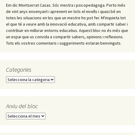
Em dic Montserrat Casas. Sóc mestra i psicopedagoga. Porto més
de vint anys ensenyant i aprenent en tots el nivells i quasi bé en
totes les situacions en les que un mestre ho pot fer. M'inquieta tot
el que té a veure amb la innovació educativa, amb compartir saber i
contribuir en millorar entorns educatius. Aquest bloc no és més que
un espai que us convida a compartir sabers, opinions i reflexions.
Tots els vostres comentaris i suggeriments estaran benvinguts.
Categories
C
a
t
e
g
Arxiu del bloc
o
A
r
r
i
x
e
i