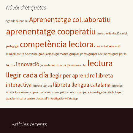
s
u
Núvol d’etiquetes
d
Aprenentatge col.laboratiu
e
agenda calendari
l
aprenentatge cooperatiu
b
base d'orientació
canvi
l
competència lectora
o
pedagògic
creativitat
educació
c
infantil
estils de criança
graduacions
gramàtica
grup de pares
grupets de mares
gust per la
lectura
innovació
lectura
jornada continuada
jornada escolar
llegir cada día
llegir per aprendre
llibreta
interactiva
llibreta llengua catalana
llibreta lectura
llibretes
interactiva
mares al parc
matemàtiques
petits detalls
projecte investigació
rètols
tapes
quaderns
tdha
teatre
treball d'investigació
whatsapp
Articles recents