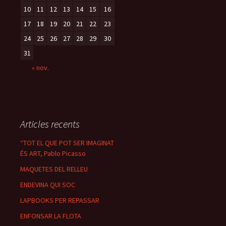
10
11
12
13
14
15
16
17
18
19
20
21
22
23
24
25
26
27
28
29
30
31
« nov.
Articles recents
“TOT EL QUE POT SER IMAGINAT
ÉS ART, Pablo Picasso
MAQUETES DEL RELLEU
ENDEVINA QUI SOC
LAPBOOKS PER REPASSAR
ENFONSAR LA FLOTA