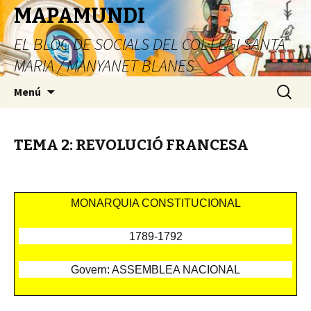
MAPAMUNDI
EL BLOC DE SOCIALS DEL COL·LEGI SANTA
MARIA / MANYANET BLANES
Vés
Cerca:
Menú
al
contingut
TEMA 2: REVOLUCIÓ FRANCESA
MONARQUIA CONSTITUCIONAL
1789-1792
Govern: ASSEMBLEA NACIONAL