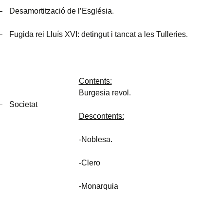
–
Desamortització de l’Església.
–
Fugida rei Lluís XVI: detingut i tancat a les Tulleries.
Contents:
Burgesia revol.
–
Societat
Descontents:
-Noblesa.
-Clero
-Monarquia