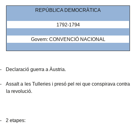
REPÚBLICA DEMOCRÀTICA
1792-1794
Govern: CONVENCIÓ NACIONAL
–
Declaració guerra a Àustria.
–
Assalt a les Tulleries i presó pel rei que conspirava contra
la revolució.
–
2 etapes: