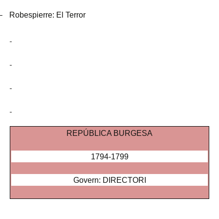
–
Robespierre: El Terror
REPÚBLICA BURGESA
1794-1799
Govern: DIRECTORI