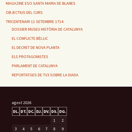
MAGAZINE ESO SANTA MARIA DE BLANES
OBJECTIUS DEL CURS
TRICENTENARI 11 SETEMBRE 1714
DOSSIER MUSEU HISTÒRIA DE CATALUNYA
EL CONFLICTE BÈL·LIC
EL DECRET DE NOVA PLANTA
ELS PROTAGONISTES
PARLAMENT DE CATALUNYA
REPORTATGES DE TV3 SOBRE LA DIADA
agost 2026
DL.
DT.
DC.
DJ.
DV.
DS.
DG.
1
2
3
4
5
6
7
8
9