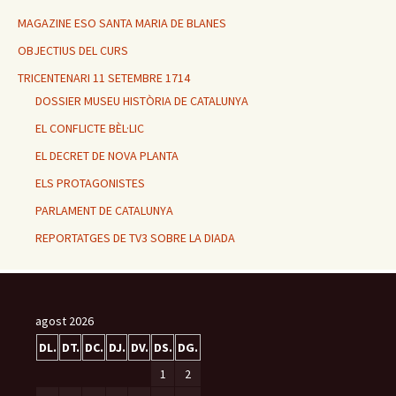
MAGAZINE ESO SANTA MARIA DE BLANES
OBJECTIUS DEL CURS
TRICENTENARI 11 SETEMBRE 1714
DOSSIER MUSEU HISTÒRIA DE CATALUNYA
EL CONFLICTE BÈL·LIC
EL DECRET DE NOVA PLANTA
ELS PROTAGONISTES
PARLAMENT DE CATALUNYA
REPORTATGES DE TV3 SOBRE LA DIADA
agost 2026
DL.
DT.
DC.
DJ.
DV.
DS.
DG.
1
2