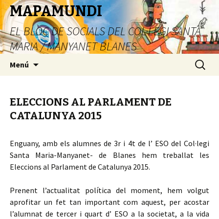
MAPAMUNDI
EL BLOC DE SOCIALS DEL COL·LEGI SANTA
MARIA / MANYANET BLANES
Vés
Cerca:
Menú
al
contingut
ELECCIONS AL PARLAMENT DE
CATALUNYA 2015
Enguany, amb els alumnes de 3r i 4t de l’ ESO del Col·legi
Santa Maria-Manyanet- de Blanes hem treballat les
Eleccions al Parlament de Catalunya 2015.
Prenent l’actualitat política del moment, hem volgut
aprofitar un fet tan important com aquest, per acostar
l’alumnat de tercer i quart d’ ESO a la societat, a la vida