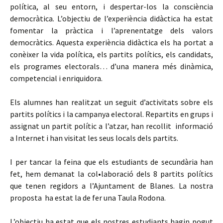
política, al seu entorn, i despertar-los la consciència
democràtica. L’objectiu de l’experiència didàctica ha estat
fomentar la pràctica i l’aprenentatge dels valors
democràtics. Aquesta experiència didàctica els ha portat a
conèixer la vida política, els partits polítics, els candidats,
els programes electorals… d’una manera més dinàmica,
competencial i enriquidora.
Els alumnes han realitzat un seguit d’activitats sobre els
partits polítics i la campanya electoral. Repartits en grups i
assignat un partit polític a l’atzar, han recollit informació
a Internet i han visitat les seus locals dels partits.
I per tancar la feina que els estudiants de secundària han
fet, hem demanat la col•laboració dels 8 partits polítics
que tenen regidors a l’Ajuntament de Blanes. La nostra
proposta ha estat la de fer una Taula Rodona.
L’objectiu ha estat que els nostres estudiants hagin pogut