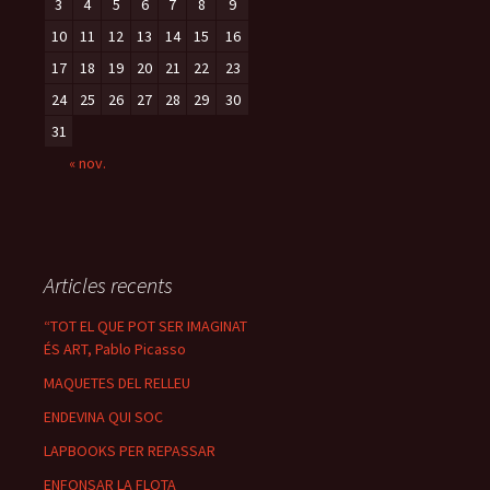
3
4
5
6
7
8
9
10
11
12
13
14
15
16
17
18
19
20
21
22
23
24
25
26
27
28
29
30
31
« nov.
Articles recents
“TOT EL QUE POT SER IMAGINAT
ÉS ART, Pablo Picasso
MAQUETES DEL RELLEU
ENDEVINA QUI SOC
LAPBOOKS PER REPASSAR
ENFONSAR LA FLOTA