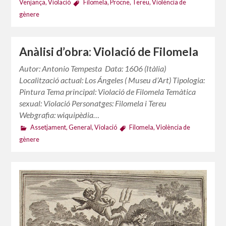
Venjança
,
Violació
Filomela
,
Procne
,
Tereu
,
Violència de
gènere
Anàlisi d’obra: Violació de Filomela
Autor: Antonio Tempesta Data: 1606 (Itàlia)
Localització actual: Los Ángeles ( Museu d’Art) Tipologia:
Pintura Tema principal: Violació de Filomela Temàtica
sexual: Violació Personatges: Filomela i Tereu
Webgrafia: wiquipèdia…
Assetjament
,
General
,
Violació
Filomela
,
Violència de
gènere