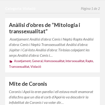
Categoria: Violació
Pàgina 1 de 2
Anàlisi d’obres de ”Mitologia i
transsexualitat”
Assetjament Anàlisi d’obra: Cenis i Neptú Rapte Anàlisi
d’obra: Cenis i Neptú Transsexualitat Anàlisi d’obra:
Júpiter i Cal·listo Anàlisi d’obra: Tirèsias colpejant les
serps Anàlisi d’obra: Cenis i…
Assetjament
,
General
,
Homosexualitat
,
Intersexualitat
,
Rapte
,
Transsexualitat
,
Violació
Mite de Coronis
Coronis i Apol·lo eren parella i ell estava molt enamorat
d’ella fins que un dia el corb d’Apol·lo va descobrir la
infidelitat de Coronis i va voler dir…