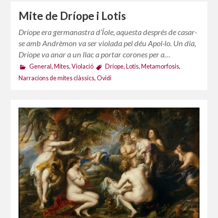
Mite de Dríope i Lotis
Dríope era germanastra d’Íole, aquesta després de casar-
se amb Andrèmon va ser violada pel déu Apol·lo. Un dia,
Dríope va anar a un llac a portar corones per a…
General
,
Mites
,
Violació
Dríope
,
Lotis
,
Metamorfosis
,
Narracions de mites clàssics
,
Ovidi