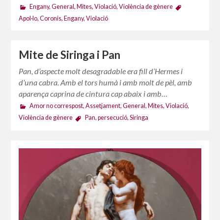
Engany
,
General
,
Mites
,
Violació
,
Violència de gènere
Apol·lo
,
Coronis
,
Engany
,
Violació
Mite de Siringa i Pan
Pan, d’aspecte molt desagradable era fill d’Hermes i
d’una cabra. Amb el tors humà i amb molt de pèl, amb
aparença caprina de cintura cap abaix i amb…
Amor no correspost
,
Assetjament
,
General
,
Mites
,
Violació
,
Violència de gènere
Pan
,
persecució
,
Siringa