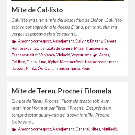
Mite de Cal·listo
Cal·listo era una nimfa del bosc i filla de Licàon. Cal·listo
estava consagrada a la deessa Diana, per tant, ella era
verge i es passava els dies caçant…
Amor no correspost
,
Assetjament
,
Bullying
,
Engany
,
General
,
Homosexualitat
,
Identitats de gènere
,
Mites
,
Transgènere
,
Transsexualitat
,
Venjança
,
Violació
,
Voyeurisme
Arcas
,
Cal·listo
,
Diana
,
Juno
,
Júpiter
,
Metamorfosis
,
Narracions de mites
clàssics
,
Nimfa
,
Ós
,
Ovidi
,
Transformació
,
Zeus
Mite de Tereu, Procne i Filomela
El mite de Tereu, Procne i Filomela tracta sobre un
matrimoni format per Tereu i Procne. Després d’un
temps d’estar allunyada de la seva família, Procne
trobava a…
Amor no correspost
,
Assetjament
,
General
,
Mites
,
Mutilació
,