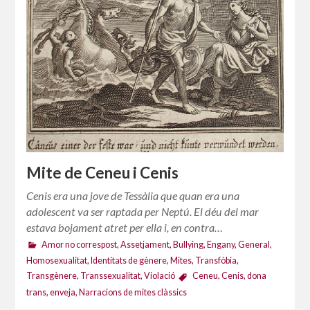
Mite de Ceneu i Cenis
Cenis era una jove de Tessàlia que quan era una
adolescent va ser raptada per Neptú. El déu del mar
estava bojament atret per ella i, en contra…
Amor no correspost
,
Assetjament
,
Bullying
,
Engany
,
General
,
Homosexualitat
,
Identitats de gènere
,
Mites
,
Transfòbia
,
Transgènere
,
Transsexualitat
,
Violació
Ceneu
,
Cenis
,
dona
trans
,
enveja
,
Narracions de mites clàssics