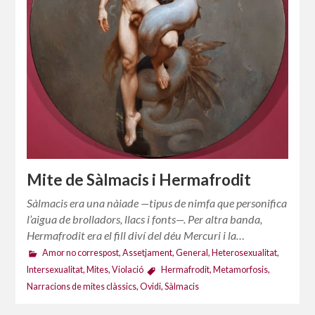
Mite de Sàlmacis i Hermafrodit
Sàlmacis era una nàiade —tipus de nimfa que personifica
l’aigua de brolladors, llacs i fonts—. Per altra banda,
Hermafrodit era el fill diví del déu Mercuri i la…
Amor no correspost
,
Assetjament
,
General
,
Heterosexualitat
,
Intersexualitat
,
Mites
,
Violació
Hermafrodit
,
Metamorfosis
,
Narracions de mites clàssics
,
Ovidi
,
Sàlmacis