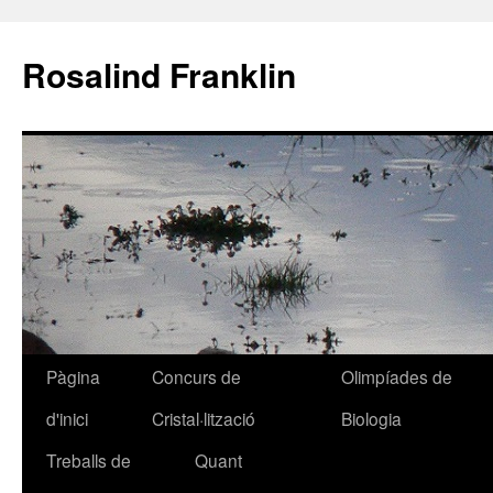
Rosalind Franklin
Pàgina
Concurs de
Olimpíades de
Vés
d'inici
Cristal·lització
Biologia
al
Treballs de
Quant
contingut