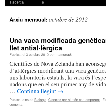
Recerca
a
octubre de 2012
Arxiu mensual:
Una vaca modificada genètic
llet antial·lèrgica
Publicat el
3 octubre 2012
per
mamoros8
Científics de Nova Zelanda han aconsegui
d’al·lèrgies modificant una vaca genèti
uns laboratoris estatals, la vaca és l’es
nadons que en el seu primer any de vida n
…
Continua llegint
→
Publicat dins de
Biologia
,
Ciències per al món contemporani
|
Et
comentari