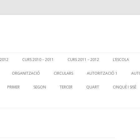
Skip
to
-2012
CURS 2010 – 2011
CURS 2011 – 2012
L’ESCOLA
content
ORGANITZACIÓ
CIRCULARS
AUTORITZACIÓ 1
AUTO
PRIMER
SEGON
TERCER
QUART
CINQUÈ I SISÈ