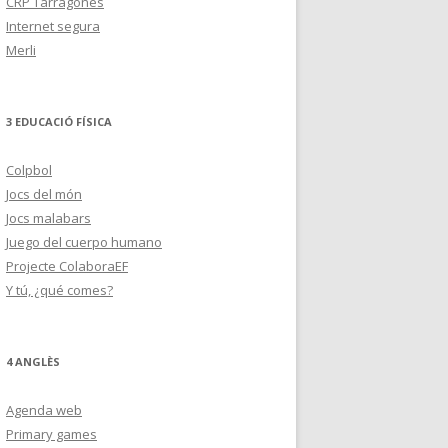
CRP Tarragonès
Internet segura
Merli
3 EDUCACIÓ FÍSICA
Colpbol
Jocs del món
Jocs malabars
Juego del cuerpo humano
Projecte ColaboraEF
Y tú, ¿qué comes?
4 ANGLÈS
Agenda web
Primary games