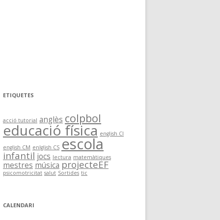
ETIQUETES
colpbol
anglès
acció tutorial
educació física
english CI
escola
english CM
enlglish CS
infantil
jocs
lectura
matemàtiques
projecteEF
mestres
música
psicomotricitat
salut
Sortides
tic
CALENDARI