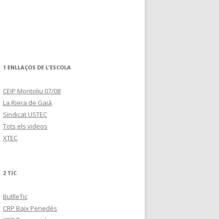
1 ENLLAÇOS DE L'ESCOLA
CEIP Montoliu 07/08
La Riera de Gaià
Sindicat USTEC
Tots els videos
XTEC
2 TIC
ButlleTic
CRP Baix Penedès