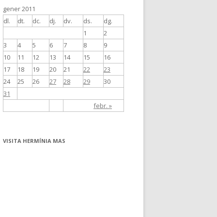
gener 2011
dl.
dt.
dc.
dj.
dv.
ds.
dg.
1
2
3
4
5
6
7
8
9
10
11
12
13
14
15
16
17
18
19
20
21
22
23
24
25
26
27
28
29
30
31
febr. »
VISITA HERMÍNIA MAS