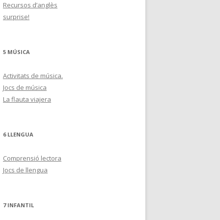
Recursos d’anglès
surprise!
5 MÚSICA
Activitats de música.
Jocs de música
La flauta viajera
6 LLENGUA
Comprensió lectora
Jocs de llengua
7 INFANTIL