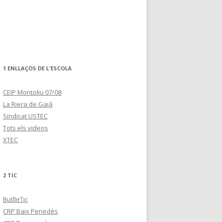
1 ENLLAÇOS DE L'ESCOLA
CEIP Montoliu 07/08
La Riera de Gaià
Sindicat USTEC
Tots els videos
XTEC
2 TIC
ButlleTic
CRP Baix Penedès