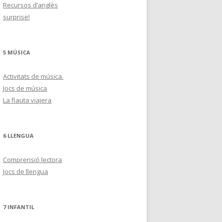
Recursos d’anglès
surprise!
5 MÚSICA
Activitats de música.
Jocs de música
La flauta viajera
6 LLENGUA
Comprensió lectora
Jocs de llengua
7 INFANTIL