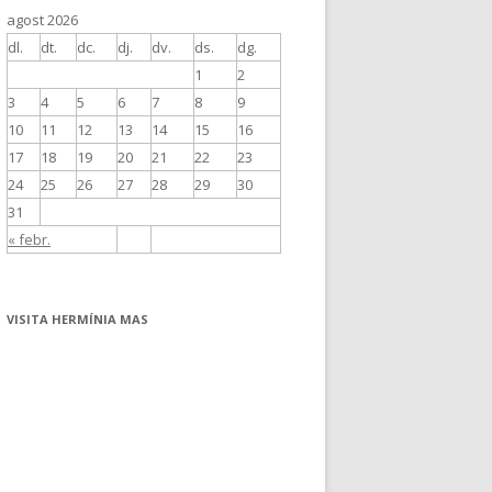
agost 2026
dl.
dt.
dc.
dj.
dv.
ds.
dg.
1
2
3
4
5
6
7
8
9
10
11
12
13
14
15
16
17
18
19
20
21
22
23
24
25
26
27
28
29
30
31
« febr.
VISITA HERMÍNIA MAS