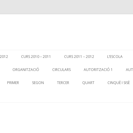
Skip
to
-2012
CURS 2010 – 2011
CURS 2011 – 2012
L’ESCOLA
content
ORGANITZACIÓ
CIRCULARS
AUTORITZACIÓ 1
AUT
PRIMER
SEGON
TERCER
QUART
CINQUÈ I SISÈ