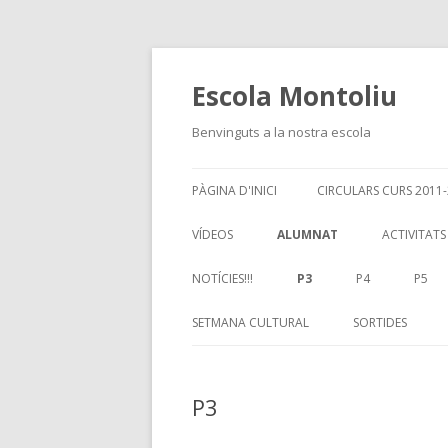
Escola Montoliu
Benvinguts a la nostra escola
PÀGINA D'INICI
CIRCULARS CURS 2011
VÍDEOS
ALUMNAT
ACTIVITATS
NOTÍCIES!!!
P3
P4
P5
SETMANA CULTURAL
SORTIDES
P3