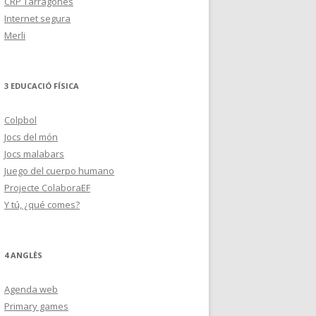
CRP Tarragonès
Internet segura
Merli
3 EDUCACIÓ FÍSICA
Colpbol
Jocs del món
Jocs malabars
Juego del cuerpo humano
Projecte ColaboraEF
Y tú, ¿qué comes?
4 ANGLÈS
Agenda web
Primary games