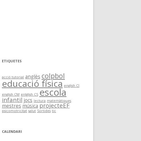
ETIQUETES
colpbol
anglès
acció tutorial
educació física
english CI
escola
english CM
enlglish CS
infantil
jocs
lectura
matemàtiques
projecteEF
mestres
música
psicomotricitat
salut
Sortides
tic
CALENDARI