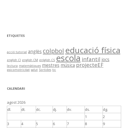
ETIQUETES
educació física
colpbol
anglès
acció tutorial
escola
infantil
jocs
english CI
english CM
enlglish CS
projecteEF
mestres
música
lectura
matemàtiques
psicomotricitat
salut
Sortides
tic
CALENDARI
agost 2026
dl.
dt.
dc.
dj.
dv.
ds.
dg.
1
2
3
4
5
6
7
8
9