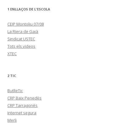
1 ENLLAÇOS DE L'ESCOLA
CEIP Montoliu 07/08
La Riera de Gaià
Sindicat USTEC
Tots els videos
XTEC
2 TIC
ButlleTic
CRP Baix Penedès
CRP Tarragonès
Internet segura
Merli