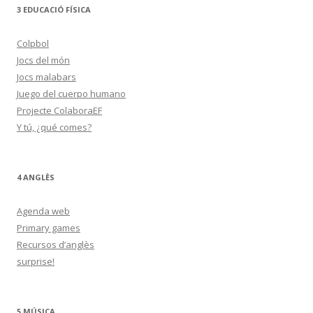
3 EDUCACIÓ FÍSICA
Colpbol
Jocs del món
Jocs malabars
Juego del cuerpo humano
Projecte ColaboraEF
Y tú, ¿qué comes?
4 ANGLÈS
Agenda web
Primary games
Recursos d’anglès
surprise!
5 MÚSICA