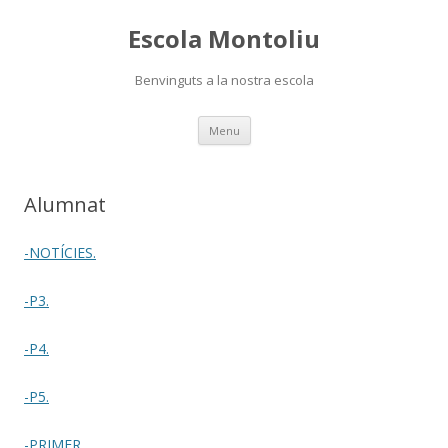
Escola Montoliu
Benvinguts a la nostra escola
Skip
Menu
to
content
Alumnat
-NOTÍCIES.
-P3.
-P4.
-P5.
-PRIMER.