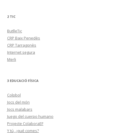
2 TIC
ButlleTic
CRP Baix Penedès
CRP Tarragonès
Internet segura
Merli
3 EDUCACIÓ FÍSICA
Colpbol
Jocs del món
Jocs malabars
Juego del cuerpo humano
Projecte ColaboraEF
Y tú, ¿qué comes?