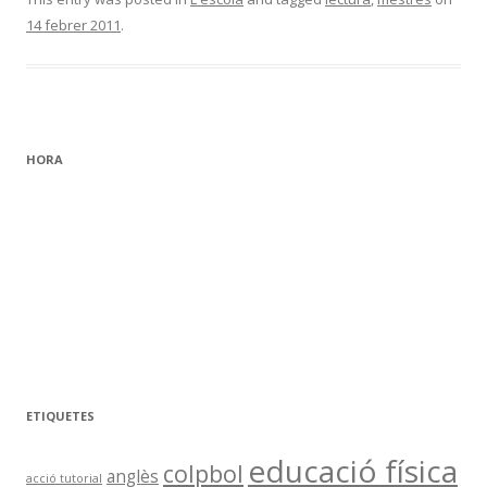
14 febrer 2011
.
HORA
ETIQUETES
educació física
colpbol
anglès
acció tutorial