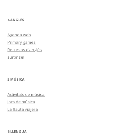
4 ANGLÈS
Agenda web
Primary games
Recursos d’anglès
surprise!
5 MÚSICA
Activitats de música.
Jocs de música
La flauta viajera
6 LLENGUA