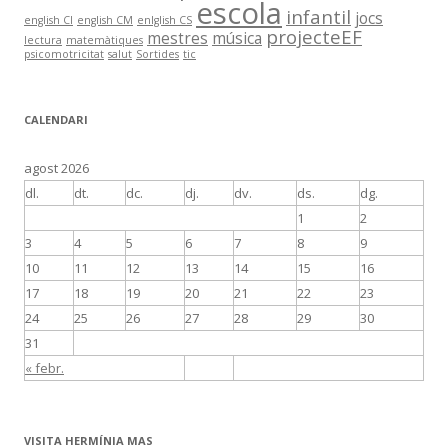
escola
infantil
jocs
english CI
english CM
enlglish CS
projecteEF
mestres
música
lectura
matemàtiques
psicomotricitat
salut
Sortides
tic
CALENDARI
agost 2026
dl.
dt.
dc.
dj.
dv.
ds.
dg.
1
2
3
4
5
6
7
8
9
10
11
12
13
14
15
16
17
18
19
20
21
22
23
24
25
26
27
28
29
30
31
« febr.
VISITA HERMÍNIA MAS