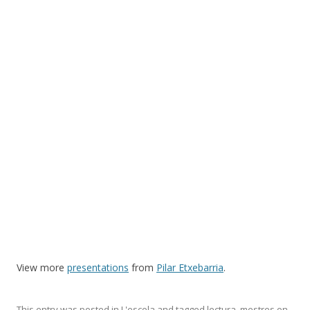
View more
presentations
from
Pilar Etxebarria
.
This entry was posted in
L'escola
and tagged
lectura
,
mestres
on