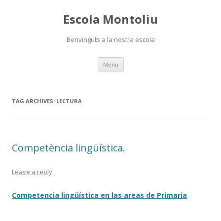
Escola Montoliu
Benvinguts a la nostra escola
Skip
Menu
to
content
TAG ARCHIVES:
LECTURA
Competència lingüística.
Leave a reply
Competencia lingüística en las areas de Primaria