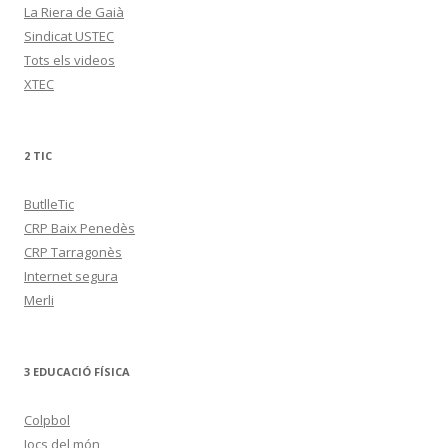
La Riera de Gaià
Sindicat USTEC
Tots els videos
XTEC
2 TIC
ButlleTic
CRP Baix Penedès
CRP Tarragonès
Internet segura
Merli
3 EDUCACIÓ FÍSICA
Colpbol
Jocs del món