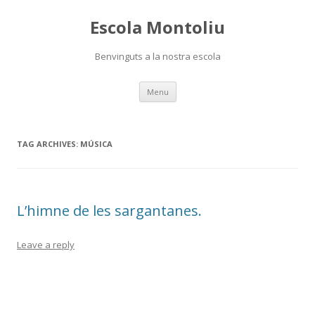
Escola Montoliu
Benvinguts a la nostra escola
Skip
Menu
to
content
TAG ARCHIVES:
MÚSICA
L’himne de les sargantanes.
Leave a reply