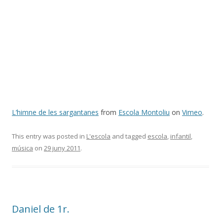
L’himne de les sargantanes
from
Escola Montoliu
on
Vimeo
.
This entry was posted in
L'escola
and tagged
escola
,
infantil
,
música
on
29 juny 2011
.
Daniel de 1r.