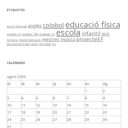
ETIQUETES
educació física
colpbol
anglès
acció tutorial
escola
infantil
jocs
english CI
english CM
enlglish CS
projecteEF
mestres
música
lectura
matemàtiques
psicomotricitat
salut
Sortides
tic
CALENDARI
agost 2026
dl.
dt.
dc.
dj.
dv.
ds.
dg.
1
2
3
4
5
6
7
8
9
10
11
12
13
14
15
16
17
18
19
20
21
22
23
24
25
26
27
28
29
30
31