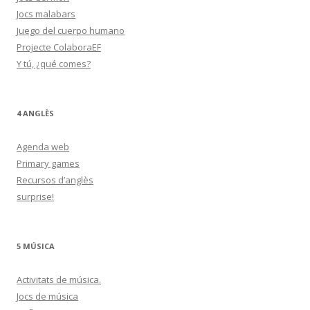
Jocs malabars
Juego del cuerpo humano
Projecte ColaboraEF
Y tú, ¿qué comes?
4 ANGLÈS
Agenda web
Primary games
Recursos d’anglès
surprise!
5 MÚSICA
Activitats de música.
Jocs de música