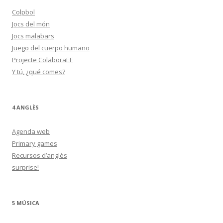
Colpbol
Jocs del món
Jocs malabars
Juego del cuerpo humano
Projecte ColaboraEF
Y tú, ¿qué comes?
4 ANGLÈS
Agenda web
Primary games
Recursos d’anglès
surprise!
5 MÚSICA