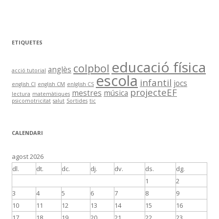
ETIQUETES
educació física
colpbol
anglès
acció tutorial
escola
infantil
jocs
english CI
english CM
enlglish CS
projecteEF
mestres
música
lectura
matemàtiques
psicomotricitat
salut
Sortides
tic
CALENDARI
agost 2026
dl.
dt.
dc.
dj.
dv.
ds.
dg.
1
2
3
4
5
6
7
8
9
10
11
12
13
14
15
16
17
18
19
20
21
22
23