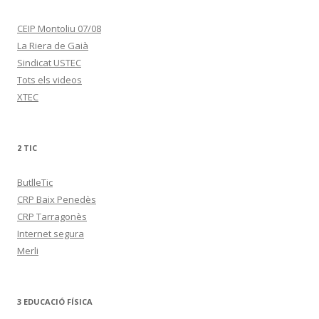
CEIP Montoliu 07/08
La Riera de Gaià
Sindicat USTEC
Tots els videos
XTEC
2 TIC
ButlleTic
CRP Baix Penedès
CRP Tarragonès
Internet segura
Merli
3 EDUCACIÓ FÍSICA