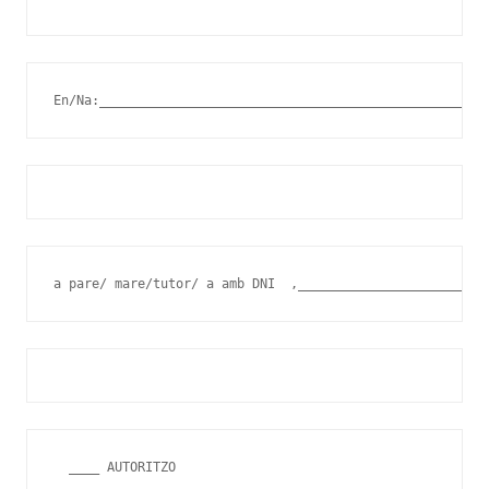
En/Na:___________________________________________________
a pare/ mare/tutor/ a amb DNI  ,_________________________
  ____ AUTORITZO