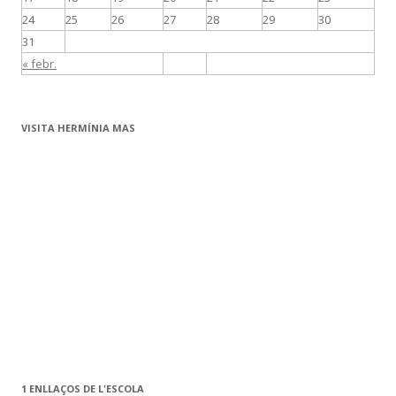
24
25
26
27
28
29
30
31
« febr.
VISITA HERMÍNIA MAS
1 ENLLAÇOS DE L'ESCOLA