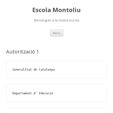
Escola Montoliu
Benvinguts a la nostra escola
Skip
Menu
to
content
Autorització 1
Generalitat de Catalunya
Departament d' Educació