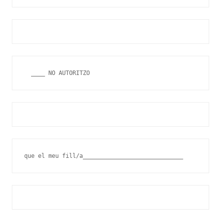
  ____ NO AUTORITZO
que el meu fill/a_____________________________