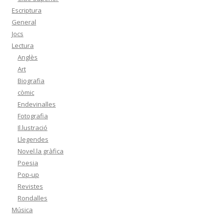
Escriptura
General
Jocs
Lectura
Anglès
Art
Biografia
còmic
Endevinalles
Fotografia
Il.lustració
Llegendes
Novel.la gràfica
Poesia
Pop-up
Revistes
Rondalles
Música