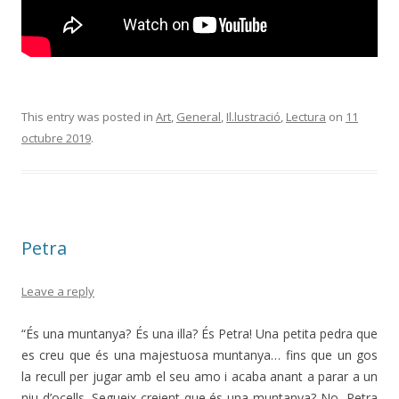
This entry was posted in
Art
,
General
,
Il.lustració
,
Lectura
on
11
octubre 2019
.
Petra
Leave a reply
“És una muntanya? És una illa? És Petra! Una petita pedra que
es creu que és una majestuosa muntanya… fins que un gos
la recull per jugar amb el seu amo i acaba anant a parar a un
niu d’ocells. Segueix creient que és una muntanya? No, Petra