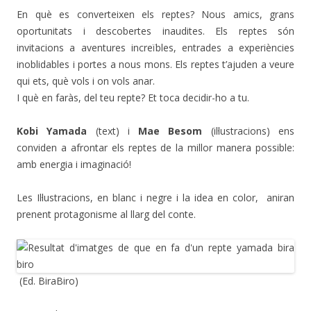
En què es converteixen els reptes? Nous amics, grans
oportunitats i descobertes inaudites. Els reptes són
invitacions a aventures increïbles, entrades a experiències
inoblidables i portes a nous mons. Els reptes t’ajuden a veure
qui ets, què vols i on vols anar.
I què en faràs, del teu repte? Et toca decidir-ho a tu.
Kobi Yamada
(text) i
Mae Besom
(il·lustracions) ens
conviden a afrontar els reptes de la millor manera possible:
amb energia i imaginació!
Les Il·lustracions, en blanc i negre i la idea en color, aniran
prenent protagonisme al llarg del conte.
(Ed. BiraBiro)