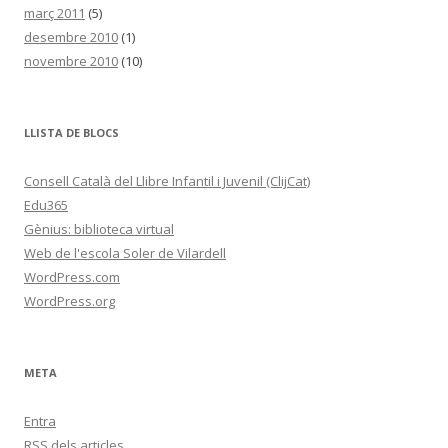
març 2011
(5)
desembre 2010
(1)
novembre 2010
(10)
LLISTA DE BLOCS
Consell Català del Llibre Infantil i Juvenil (ClijCat)
Edu365
Gènius: biblioteca virtual
Web de l'escola Soler de Vilardell
WordPress.com
WordPress.org
META
Entra
RSS
dels articles