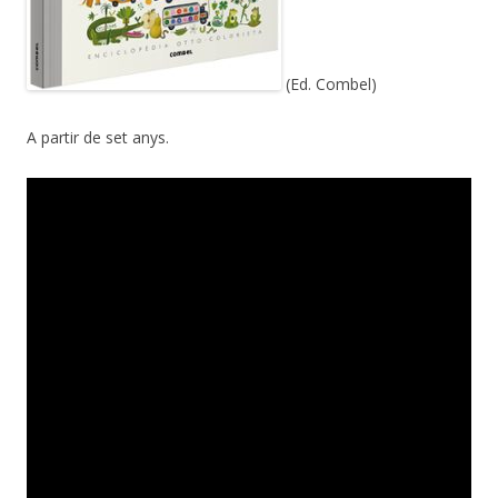
(Ed. Combel)
A partir de set anys.