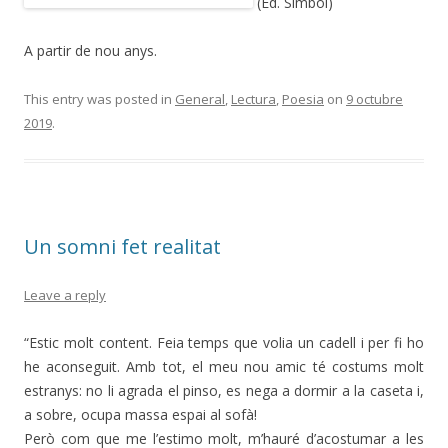
(Ed. Símbol)
A partir de nou anys.
This entry was posted in
General
,
Lectura
,
Poesia
on
9 octubre
2019
.
Un somni fet realitat
Leave a reply
“Estic molt content. Feia temps que volia un cadell i per fi ho
he aconseguit. Amb tot, el meu nou amic té costums molt
estranys: no li agrada el pinso, es nega a dormir a la caseta i,
a sobre, ocupa massa espai al sofà!
Però com que me l’estimo molt, m’hauré d’acostumar a les