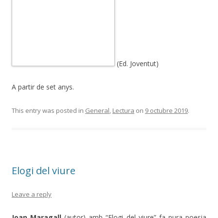
(Ed. Joventut)
A partir de set anys.
This entry was posted in
General
,
Lectura
on
9 octubre 2019
.
Elogi del viure
Leave a reply
Joan Maragall
(autor) amb “Elogi del viure” fa pura poesia