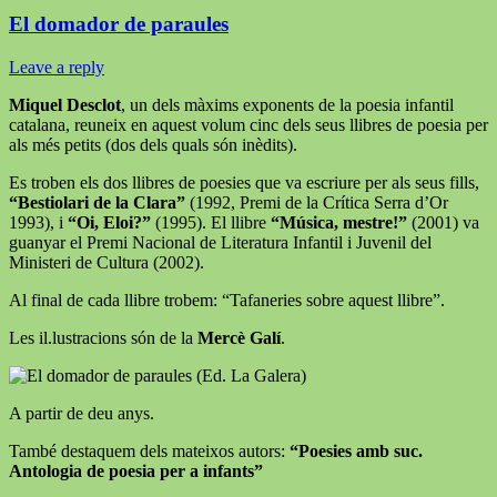
El domador de paraules
Leave a reply
Miquel Desclot
, un dels màxims exponents de la poesia infantil
catalana, reuneix en aquest volum cinc dels seus llibres de poesia per
als més petits (dos dels quals són inèdits).
Es troben els dos llibres de poesies que va escriure per als seus fills,
“Bestiolari de la Clara”
(1992, Premi de la Crítica Serra d’Or
1993), i
“Oi, Eloi?”
(1995). El llibre
“Música, mestre!”
(2001) va
guanyar el Premi Nacional de Literatura Infantil i Juvenil del
Ministeri de Cultura (2002).
Al final de cada llibre trobem: “Tafaneries sobre aquest llibre”.
Les il.lustracions són de la
Mercè Galí
.
(Ed. La Galera)
A partir de deu anys.
També destaquem dels mateixos autors:
“Poesies amb suc.
Antologia de poesia per a infants”