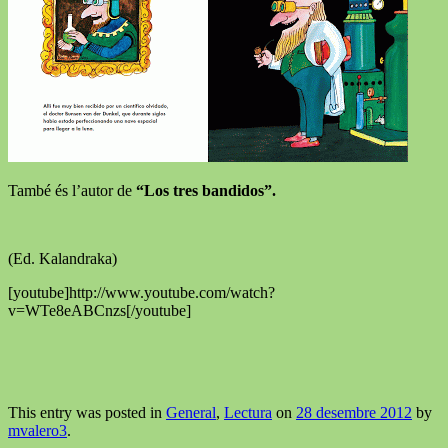
També és l’autor de
“Los tres bandidos”.
(Ed. Kalandraka)
[youtube]http://www.youtube.com/watch?
v=WTe8eABCnzs[/youtube]
This entry was posted in
General
,
Lectura
on
28 desembre 2012
by
mvalero3
.