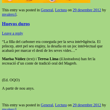
This entry was posted in
General
,
Lectura
on
29 desembre 2012
by
mvalero3
.
Huevos duros
Leave a reply
“La filla del carboner era coneguda per la seva intel•ligència. El
príncep, atret pel seu enginy, la desafia en un joc intel•lectual que
acabarà per marcar el destí de les seves vides…”
Marisa Núñez
(text) i
Teresa Lima
(il.lustradora) han fet la
recreació d’un conte de tradició oral del Magreb.
(Ed. OQO)
A partir de nou anys.
This entry was posted in
General
,
Lectura
on
29 desembre 2012
by
mvalero3
.