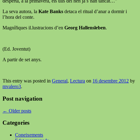
desperta, a la primavera, els ulls del nen ja s’han tancat…”
La seva autora, la
Kate Banks
detaca el ritual d’anar a dormir i
l’hora del conte.
Magnífiques il.lustracions d’en
Georg Hallensleben
.
(Ed. Joventut)
A partir de set anys.
This entry was posted in
General
,
Lectura
on
16 desembre 2012
by
mvalero3
.
Post navigation
←
Older posts
Categories
Coneixements