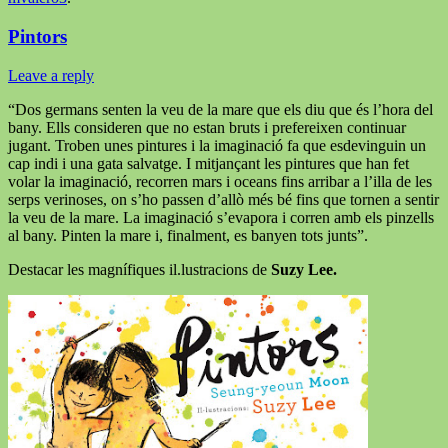
Pintors
Leave a reply
“Dos germans senten la veu de la mare que els diu que és l’hora del
bany. Ells consideren que no estan bruts i prefereixen continuar
jugant. Troben unes pintures i la imaginació fa que esdevinguin un
cap indi i una gata salvatge. I mitjançant les pintures que han fet
volar la imaginació, recorren mars i oceans fins arribar a l’illa de les
serps verinoses, on s’ho passen d’allò més bé fins que tornen a sentir
la veu de la mare. La imaginació s’evapora i corren amb els pinzells
al bany. Pinten la mare i, finalment, es banyen tots junts”.
Destacar les magnífiques il.lustracions de
Suzy Lee.