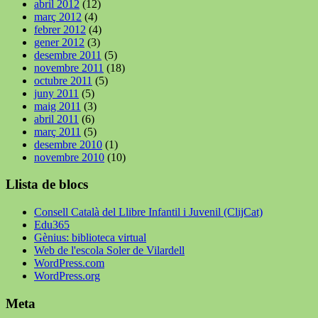
abril 2012
(12)
març 2012
(4)
febrer 2012
(4)
gener 2012
(3)
desembre 2011
(5)
novembre 2011
(18)
octubre 2011
(5)
juny 2011
(5)
maig 2011
(3)
abril 2011
(6)
març 2011
(5)
desembre 2010
(1)
novembre 2010
(10)
Llista de blocs
Consell Català del Llibre Infantil i Juvenil (ClijCat)
Edu365
Gènius: biblioteca virtual
Web de l'escola Soler de Vilardell
WordPress.com
WordPress.org
Meta