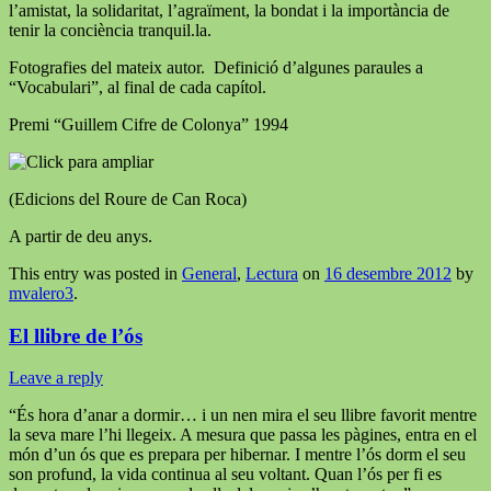
l’amistat, la solidaritat, l’agraïment, la bondat i la importància de
tenir la conciència tranquil.la.
Fotografies del mateix autor. Definició d’algunes paraules a
“Vocabulari”, al final de cada capítol.
Premi “Guillem Cifre de Colonya” 1994
(Edicions del Roure de Can Roca)
A partir de deu anys.
This entry was posted in
General
,
Lectura
on
16 desembre 2012
by
mvalero3
.
El llibre de l’ós
Leave a reply
“És hora d’anar a dormir… i un nen mira el seu llibre favorit mentre
la seva mare l’hi llegeix. A mesura que passa les pàgines, entra en el
món d’un ós que es prepara per hibernar. I mentre l’ós dorm el seu
son profund, la vida continua al seu voltant. Quan l’ós per fi es