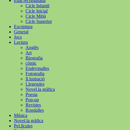
Edat recomanada
Cicle Infantil
Cicle Inicial
Cicle Mitjà
Cicle Superior
Escriptura
General
Jocs
Lectura
Anglès
Art
Biografia
còmic
Endevinalles
Fotografia
Il.lustració
Llegendes
Novel.la gràfica
Poesia
Pop-up
Revistes
Rondalles
Música
Novel.la gràfica
Pel.lícules