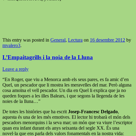
This entry was posted in
General
,
Lectura
on
16 desembre 2012
by
mvalero3
.
L’Empaitagrills i la noia de la Lluna
Leave a reply
“En Roger, que viu a Menorca amb els seus pares, es fa amic d’en
Quel, un pescador que li mostra les meravelles del mar. Però alguna
cosa amoïna el vell pescador. Un dia en Quel li explica que ja no
queden foques a les illes Balears, i que segons la llegenda de les
noies de la lluna…”
De totes les històries que ha escrit
Josep-Francesc Delgado
,
aquesta és una de les més emotives. El lector hi trobarà el món dels
pescadors menorquins i la seva mar; un món que va viure l’escriptor
quan era infant durant els anys seixanta del segle XX. És una
novel·la que ens parla dels valors fonamentals en la nostra vida: