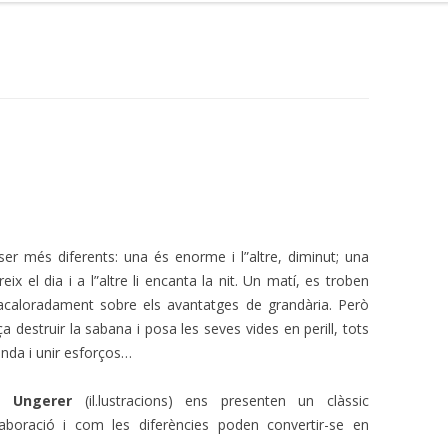
t
er més diferents: una és enorme i l”altre, diminut; una
reix el dia i a l”altre li encanta la nit. Un matí, es troben
caloradament sobre els avantatges de grandària. Però
destruir la sabana i posa les seves vides en perill, tots
anda i unir esforços…
 Ungerer
(il.lustracions) ens presenten un clàssic
·laboració i com les diferències poden convertir-se en