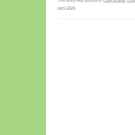
This entry was posted in
Cicle Infantil
,
Cicle
juny 2026
.