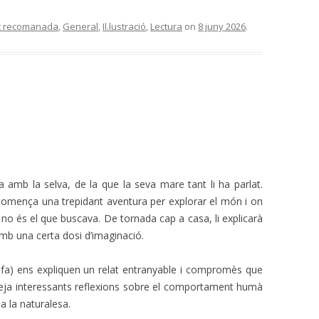
t recomanada
,
General
,
Il.lustració
,
Lectura
on
8 juny 2026
.
a amb la selva, de la que la seva mare tant li ha parlat.
, comença una trepidant aventura per explorar el món i on
no és el que buscava. De tornada cap a casa, li explicarà
amb una certa dosi d’imaginació.
afa) ens expliquen un relat entranyable i compromès que
teja interessants reflexions sobre el comportament humà
i a la naturalesa.