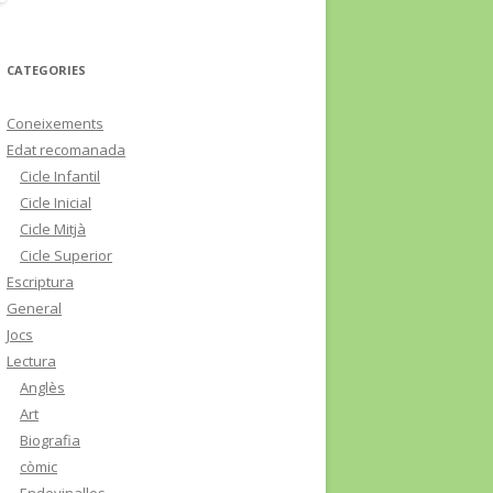
CATEGORIES
Coneixements
Edat recomanada
Cicle Infantil
Cicle Inicial
Cicle Mitjà
Cicle Superior
Escriptura
General
Jocs
Lectura
Anglès
Art
Biografia
còmic