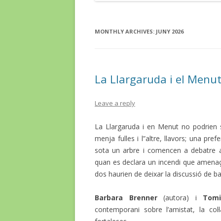
MONTHLY ARCHIVES:
JUNY 2026
La Llargaruda i el Menu
Leave a reply
La Llargaruda i en Menut no podrien s
menja fulles i l”altre, llavors; una prefe
sota un arbre i comencen a debatre a
quan es declara un incendi que amenaça 
dos haurien de deixar la discussió de b
Barbara Brenner
(autora) i
Tomi
contemporani sobre l’amistat, la col