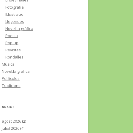
Endevinalles
Fotografia
Il.lustració
Llegendes
Novel.la gràfica
Poesia
Pop-up
Revistes
Rondalles
Música
Novel.la gràfica
Pel.lícules
Tradicions
ARXIUS
agost 2026
(2)
juliol 2026
(4)