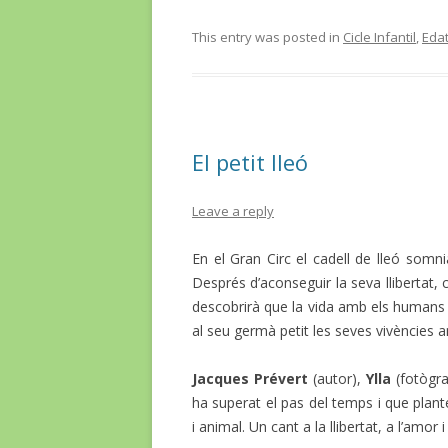
This entry was posted in
Cicle Infantil
,
Eda
El petit lleó
Leave a reply
En el Gran Circ el cadell de lleó somni
Després d’aconseguir la seva llibertat
descobrirà que la vida amb els humans 
al seu germà petit les seves vivències 
Jacques Prévert
(autor),
Ylla
(fotògr
ha superat el pas del temps i que plan
i animal. Un cant a la llibertat, a l’amor 