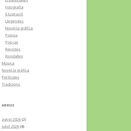
Endevinalles
Fotografia
Il.lustració
Llegendes
Novel.la gràfica
Poesia
Pop-up
Revistes
Rondalles
Música
Novel.la gràfica
Pel.lícules
Tradicions
ARXIUS
agost 2026
(2)
juliol 2026
(4)