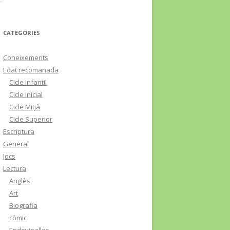
CATEGORIES
Coneixements
Edat recomanada
Cicle Infantil
Cicle Inicial
Cicle Mitjà
Cicle Superior
Escriptura
General
Jocs
Lectura
Anglès
Art
Biografia
còmic