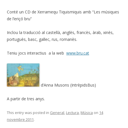
Conté un CD de Xerramequ Tiquismiquis amb “Les músiques
de l’eriçó bru”
Inclou la traducció al castellà, anglès, francès, àrab, xinès,
portuguès, basc, gallec, rus, romanès.
Teniu jocs interactius a la web
www.bru.cat
d’Anna Musons (IntrèpidsBus)
A partir de tres anys.
This entry was posted in
General
,
Lectura
,
Música
on
14
novembre 2011
.