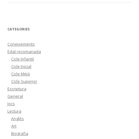
CATEGORIES
Coneixements
Edat recomanada
Cicle Infantil
Cicle Inicial
Cicle Mitjà
Cicle Superior
Escriptura
General
Jocs
Lectura
Anglès
Art
Biografia