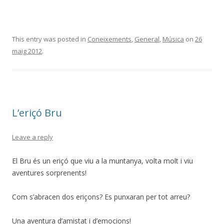
This entry was posted in
Coneixements
,
General
,
Música
on
26
maig 2012
.
L’eriçó Bru
Leave a reply
El Bru és un eriçó que viu a la muntanya, volta molt i viu
aventures sorprenents!
Com s’abracen dos eriçons? Es punxaran per tot arreu?
Una aventura d’amistat i d’emocions!