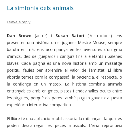
La simfonia dels animals
Leave a reply
Dan Brown
(autor) i
Susan Batori
(il·lustracions) ens
presenten una història on el juganer Mestre Mouse, sempre
batuta en mà, ens acompanya en les aventures d’un grup
d’amics, des de guepards i cangurs fins a elefants i balenes
blaves. Cada pàgina és una nova història amb un missatge
positiu, faules per aprendre el valor de l’amistat. El llibre
aborda temes com la compassió, la paciència, el respecte, o
la confiança en un mateix. La història combina animals
entranyables amb enigmes, pistes i endevinalles ocults entre
les pàgines, perquè els pares també puguin gaudir d’aquesta
experiència interactiva compartida.
El llibre té una aplicació mòbil associada mitjançant la qual es
poden descarregar les peces musicals. L’eina reprodueix