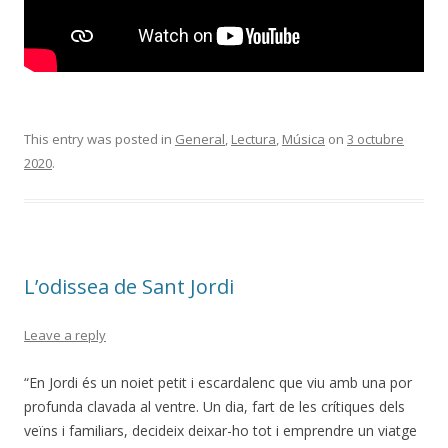
This entry was posted in
General
,
Lectura
,
Música
on
3 octubre
2020
.
L’odissea de Sant Jordi
Leave a reply
“En Jordi és un noiet petit i escardalenc que viu amb una por
profunda clavada al ventre. Un dia, fart de les crítiques dels
veïns i familiars, decideix deixar-ho tot i emprendre un viatge