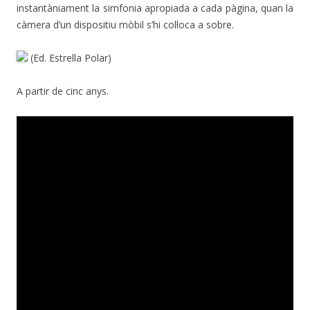
instantàniament la simfonia apropiada a cada pàgina, quan la
càmera d’un dispositiu mòbil s’hi col·loca a sobre.
(Ed. Estrella Polar)
A partir de cinc anys.