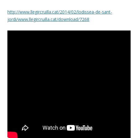
http://www.llegircruilla.cat/2014/02/lodissea-de-sant-
jordi/www.llegircruilla.cat/download/7268