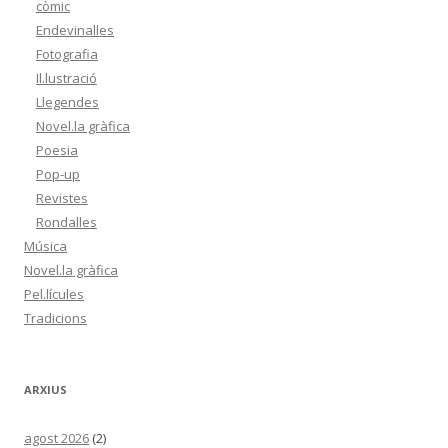
còmic
Endevinalles
Fotografia
Il.lustració
Llegendes
Novel.la gràfica
Poesia
Pop-up
Revistes
Rondalles
Música
Novel.la gràfica
Pel.lícules
Tradicions
ARXIUS
agost 2026
(2)