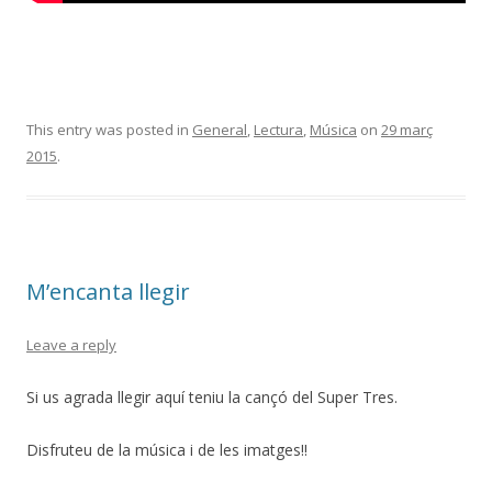
This entry was posted in
General
,
Lectura
,
Música
on
29 març
2015
.
M’encanta llegir
Leave a reply
Si us agrada llegir aquí teniu la cançó del Super Tres.
Disfruteu de la música i de les imatges!!