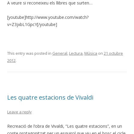
A veure si reconeixeu els llibres que surten…
[youtube]http://www.youtube.com/watch?
v=Z3jxbL1GpcY[/youtube]
This entry was posted in
General
,
Lectura
,
Música
on
21 octubre
2012
.
Les quatre estacions de Vivaldi
Leave a reply
Recreació de l’obra de Vivaldi, “Les quatre estacions”, en un
conte protagonitzat per un esquirol que viu en el bosc el cicle