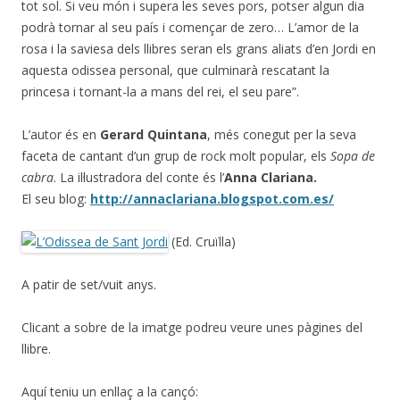
tot sol. Si veu món i supera les seves pors, potser algun dia
podrà tornar al seu país i començar de zero… L’amor de la
rosa i la saviesa dels llibres seran els grans aliats d’en Jordi en
aquesta odissea personal, que culminarà rescatant la
princesa i tornant-la a mans del rei, el seu pare”.
L’autor és en
Gerard Quintana
, més conegut per la seva
faceta de cantant d’un grup de rock molt popular, els
Sopa de
cabra
. La il·lustradora del conte és l’
Anna Clariana.
El seu blog:
http://annaclariana.blogspot.com.es/
(Ed. Cruïlla)
A patir de set/vuit anys.
Clicant a sobre de la imatge podreu veure unes pàgines del
llibre.
Aquí teniu un enllaç a la cançó: