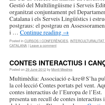
Gestió del Multilingüisme i Serveis E
organitzat conjuntament pel Departamen
Catalana i els Serveis Lingüístics i estr
postgraus: el postgrau en Assessorament
i …
Continue reading
→
Posted in
CURSOS I CONFERÈNCIES
,
INTERCULTURALITAT 
CATALANA
|
Leave a comment
CONTES INTERACTIUS I CAN
Posted on
29 June 2012
by
Monti Mestres
Multimèdia: Associació e-kre@S’ha pub
la col·lecció Contes portats pel vent. A
contes interactius de l’Europa de l’Est.
presenta un recull de contes interactius