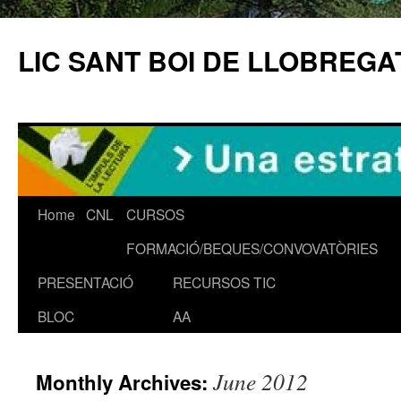
LIC SANT BOI DE LLOBREGA
Home
CNL
CURSOS
Skip
FORMACIÓ/BEQUES/CONVOVATÒRIES
to
PRESENTACIÓ
RECURSOS TIC
content
BLOC
AA
June 2012
Monthly Archives: