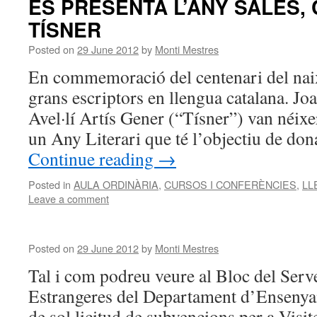
ES PRESENTA L’ANY SALES, 
TÍSNER
Posted on
29 June 2012
by
Monti Mestres
En commemoració del centenari del nai
grans escriptors en llengua catalana. Joa
Avel·lí Artís Gener (“Tísner”) van néixer
un Any Literari que té l’objectiu de don
Continue reading
→
Posted in
AULA ORDINÀRIA
,
CURSOS I CONFERÈNCIES
,
LL
Leave a comment
Posted on
29 June 2012
by
Monti Mestres
Tal i com podreu veure al Bloc del Serv
Estrangeres del Departament d’Ensenyam
de sol·licitud de subvencions per a Visi