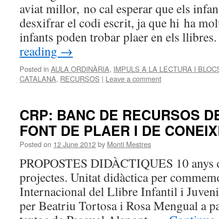
aviat millor, no cal esperar que els infa
desxifrar el codi escrit, ja que hi ha mol
infants poden trobar plaer en els llibr
reading
→
Posted in
AULA ORDINÀRIA
,
IMPULS A LA LECTURA I BLO
CATALANA
,
RECURSOS
|
Leave a comment
CRP: BANC DE RECURSOS D
FONT DE PLAER I DE CONEI
Posted on
12 June 2012
by
Monti Mestres
PROPOSTES DIDÀCTIQUES 10 anys de 
projectes. Unitat didàctica per commemo
Internacional del Llibre Infantil i Juven
per Beatriu Tortosa i Rosa Mengual a par