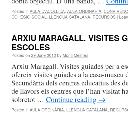
doble objectiu. D’una banda, …
Contin
Posted in
AULA D'ACOLLIDA
,
AULA ORDINÀRIA
,
CONVIVÈNC
COHESIÓ SOCIAL
,
LLENGUA CATALANA
,
RECURSOS
|
Leav
ARXIU MARAGALL. VISITES 
ESCOLES
Posted on
29 June 2012
by
Monti Mestres
Arxiu Maragall. Visites guiades per a e
ofereix visites guiades a la casa-museu d
Secundària dels centres educatius des d
de llavors els centres que l’han visitat 
sobretot …
Continue reading
→
Posted in
AULA ORDINÀRIA
,
LLENGUA CATALANA
,
RECURS