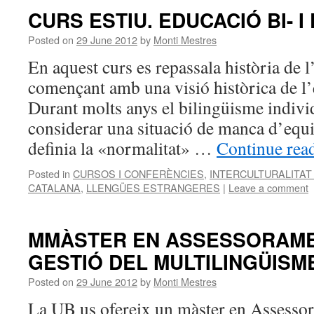
CURS ESTIU. EDUCACIÓ BI- I
Posted on
29 June 2012
by
Monti Mestres
En aquest curs es repassala història de 
començant amb una visió històrica de l’
Durant molts anys el bilingüisme individ
considerar una situació de manca d’equil
definia la «normalitat» …
Continue rea
Posted in
CURSOS I CONFERÈNCIES
,
INTERCULTURALITAT 
CATALANA
,
LLENGÜES ESTRANGERES
|
Leave a comment
MMÀSTER EN ASSESSORAMEN
GESTIÓ DEL MULTILINGÜISME
Posted on
29 June 2012
by
Monti Mestres
La UB us ofereix un màster en Assessor