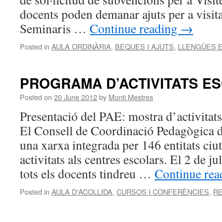
docents poden demanar ajuts per a visitar
Seminaris …
Continue reading
→
Posted in
AULA ORDINÀRIA
,
BEQUES I AJUTS
,
LLENGÜES 
PROGRAMA D’ACTIVITATS ES
Posted on
20 June 2012
by
Monti Mestres
Presentació del PAE: mostra d’activitats
El Consell de Coordinació Pedagògica 
una xarxa integrada per 146 entitats ciu
activitats als centres escolars. El 2 de j
tots els docents tindreu …
Continue re
Posted in
AULA D'ACOLLIDA
,
CURSOS I CONFERÈNCIES
,
R