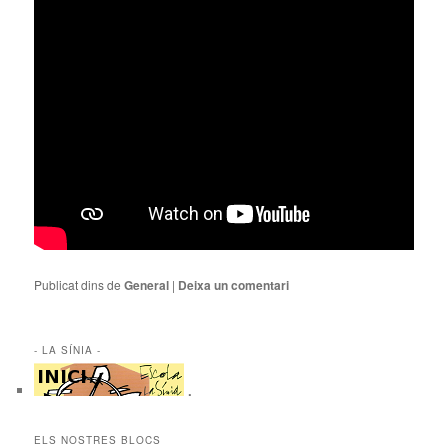
Publicat dins de
General
|
Deixa un comentari
- LA SÍNIA -
.
ELS NOSTRES BLOCS