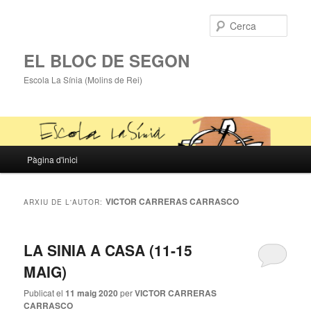
Cerca
EL BLOC DE SEGON
Escola La Sínia (Molins de Rei)
Menú
Pàgina d'inici
Aneu
Aneu
principal
al
al
VICTOR CARRERAS CARRASCO
ARXIU DE L'AUTOR:
contingut
contingut
LA SINIA A CASA (11-15
principal
secundari
MAIG)
Publicat el
11 maig 2020
per
VICTOR CARRERAS
CARRASCO