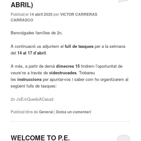
ABRIL)
Publicat el
14 abril 2020
per
VICTOR CARRERAS
CARRASCO
Benvolgudes famílies de 2n,
A continuació us adjuntem el
full de tasques
per a la setmana
del
14 al 17 d’abril
.
A més, a partir de demà
dimecres 15
tindrem l’oportunitat de
veure’ns a través de
videotrucades
. Trobareu
les
instruccions
per apuntar-vos i saber com ho organitzarem al
següent fulls de tasques:
2n JoEmQuedoACasa2
Publicat dins de
General
|
Deixa un comentari
WELCOME TO P.E.