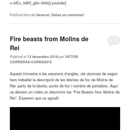
v=bEu_0dihf_g&t=304s[/youtube]
Publicat dins de
General
|
Deixa un comentari
Fire beasts from Molins de
Rei
Publicat el
13 desembre 2018
per
VICTOR
CARRERAS CARRASCO
Aquest trimestre a les sessions d’anglès, els alumnes de segon
hem treballat la descripció de les bèsties de foc de Molins de
Rei: parts de la bèstia, punts de foc i nombre de portadors. Aquí
us deixem un vídeo on descrivim les “Fire Beasts from Molins de
Rei”. Esperem que us agradi!