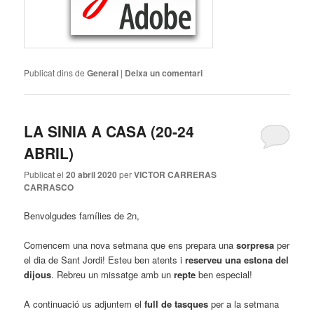
Publicat dins de
General
|
Deixa un comentari
LA SINIA A CASA (20-24
ABRIL)
Publicat el
20 abril 2020
per
VICTOR CARRERAS
CARRASCO
Benvolgudes famílies de 2n,
Comencem una nova setmana que ens prepara una
sorpresa
per
el dia de Sant Jordi! Esteu ben atents i
reserveu una estona del
dijous
. Rebreu un missatge amb un
repte
ben especial!
A continuació us adjuntem el
full de tasques
per a la setmana