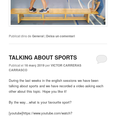
Publicat dins de
General
|
Deixa un comentari
TALKING ABOUT SPORTS
Publicat el
16 març 2019
per
VICTOR CARRERAS
CARRASCO
During the last weeks in the english sessions we have been
talking about sports and we have recorded a video asking each
other about this topic. Hope you like it!
By the way…what is your favourite sport?
[youtube]https://www.youtube.com/watch?