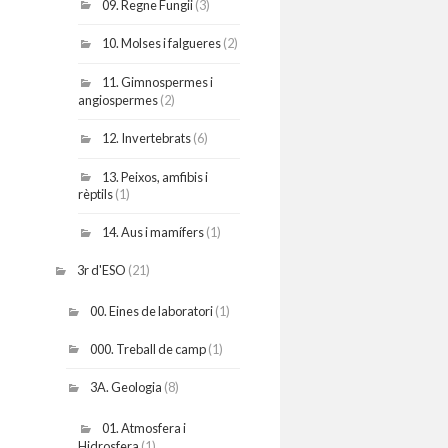
09. Regne Fungii
(3)
10. Molses i falgueres
(2)
11. Gimnospermes i
angiospermes
(2)
12. Invertebrats
(6)
13. Peixos, amfibis i
rèptils
(1)
14. Aus i mamífers
(1)
3r d'ESO
(21)
00. Eines de laboratori
(1)
000. Treball de camp
(1)
3A. Geologia
(8)
01. Atmosfera i
Hidrosfera
(1)