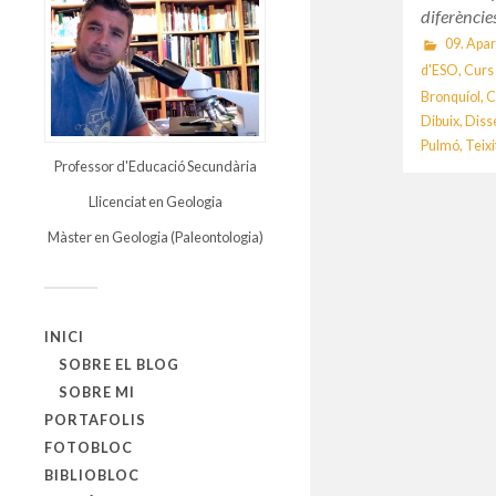
diferènci
09. Apar
d'ESO
,
Curs
Bronquíol
,
C
Dibuix
,
Diss
Pulmó
,
Teixi
Professor d'Educació Secundària
Llicenciat en Geologia
Màster en Geologia (Paleontologia)
INICI
SOBRE EL BLOG
SOBRE MI
PORTAFOLIS
FOTOBLOC
BIBLIOBLOC