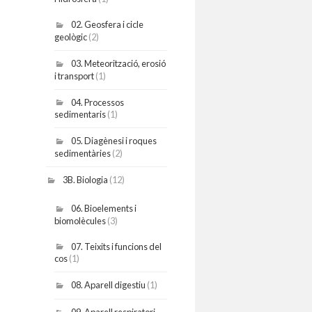
02. Geosfera i cicle
geològic
(2)
03. Meteorització, erosió
i transport
(1)
04. Processos
sedimentaris
(1)
05. Diagènesi i roques
sedimentàries
(2)
3B. Biologia
(12)
06. Bioelements i
biomolècules
(3)
07. Teixits i funcions del
cos
(1)
08. Aparell digestiu
(1)