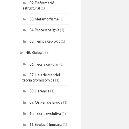
02. Deformació
estructural
(1)
03. Metamorfisme
(1)
04. Processos ignis
(1)
05. Temps geològic
(1)
4B. Biologia
(9)
06. Teoria cel·lular
(1)
07. Lleis de Mendel i
teoria cromosòmica
(1)
08. Herència
(1)
09. Origen de la vida
(1)
10. Teoria evolutiva
(1)
11. Evolució humana
(1)