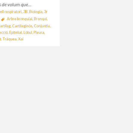
es de volum que…
ell respiratori
,
3B. Biologia
,
3r
Arbre bronquial
,
Bronqui
,
artílag
,
Cartilaginós
,
Conjuntiu
,
ecció
,
Epitelial
,
Lòbul
,
Pleura
,
t
,
Tràquea
,
Xai