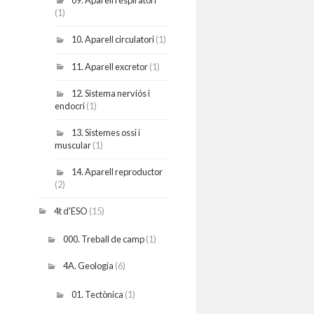
09. Aparell respiratori
(1)
10. Aparell circulatori
(1)
11. Aparell excretor
(1)
12. Sistema nerviós i
endocrí
(1)
13. Sistemes ossi i
muscular
(1)
14. Aparell reproductor
(2)
4t d'ESO
(15)
000. Treball de camp
(1)
4A. Geologia
(6)
01. Tectònica
(1)