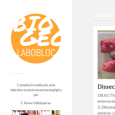
Etiqueta:
Compilació realitzada amb
Dissec
objectius exclusivament pedagògics
OBJECTIUS
per
externa de
F. Xavier Valldeperas
2. Dibuixa
anterior i 