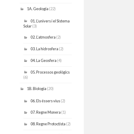
1A. Geologia
(22)
01. L’univers i el Sistema
Solar
(3)
02. L’atmosfera
(2)
03. La hidrosfera
(2)
04. La Geosfera
(4)
05. Processos geològics
(6)
1B. Biologia
(20)
06. Els éssers vius
(2)
07. Regne Monera
(1)
08. Regne Protoctista
(2)