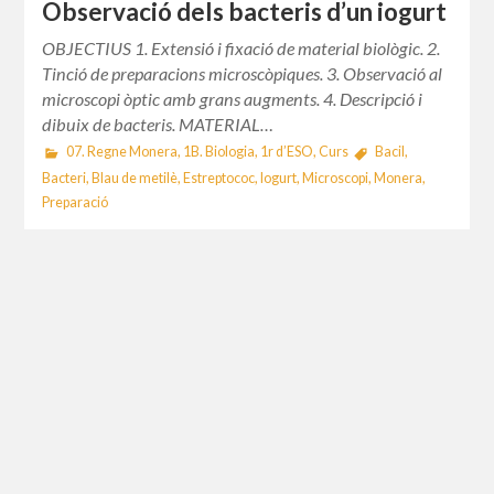
Observació dels bacteris d’un iogurt
OBJECTIUS 1. Extensió i fixació de material biològic. 2.
Tinció de preparacions microscòpiques. 3. Observació al
microscopi òptic amb grans augments. 4. Descripció i
dibuix de bacteris. MATERIAL…
07. Regne Monera
,
1B. Biologia
,
1r d’ESO
,
Curs
Bacil
,
Bacteri
,
Blau de metilè
,
Estreptococ
,
Iogurt
,
Microscopi
,
Monera
,
Preparació