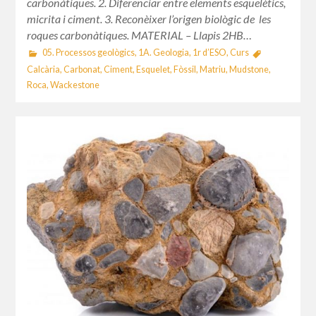
carbonàtiques. 2. Diferenciar entre elements esquelètics,
micrita i ciment. 3. Reconèixer l’origen biològic de les
roques carbonàtiques. MATERIAL – Llapis 2HB…
05. Processos geològics
,
1A. Geologia
,
1r d’ESO
,
Curs
Calcària
,
Carbonat
,
Ciment
,
Esquelet
,
Fòssil
,
Matriu
,
Mudstone
,
Roca
,
Wackestone