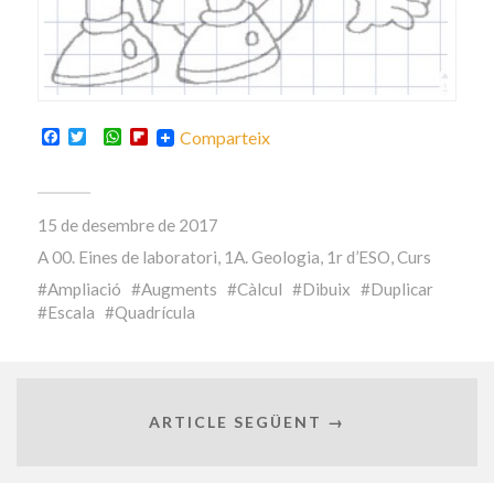
Facebook
Twitter
WhatsApp
Flipboard
Comparteix
15 de desembre de 2017
A
00. Eines de laboratori
,
1A. Geologia
,
1r d’ESO
,
Curs
Ampliació
Augments
Càlcul
Dibuix
Duplicar
Escala
Quadrícula
ARTICLE SEGÜENT →