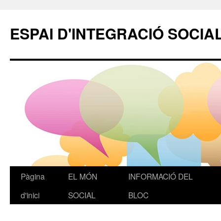
ESPAI D'INTEGRACIÓ SOCIA
Pàgina
EL MÓN
INFORMACIÓ DEL
Vés
d'inici
SOCIAL
BLOC
al
contingut