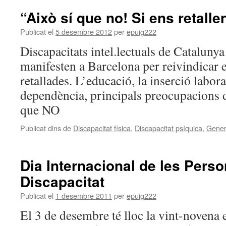
“Això sí que no! Si ens retall
Publicat el
5 desembre 2012
per
epuig222
Discapacitats intel.lectuals de Catalunya 
manifesten a Barcelona per reivindicar e
retallades. L’educació, la inserció laboral,
dependència, principals preocupacions de
que NO
Publicat dins de
Discapacitat física
,
Discapacitat psíquica
,
Gener
Dia Internacional de les Pers
Discapacitat
Publicat el
1 desembre 2011
per
epuig222
El 3 de desembre té lloc la vint-novena 