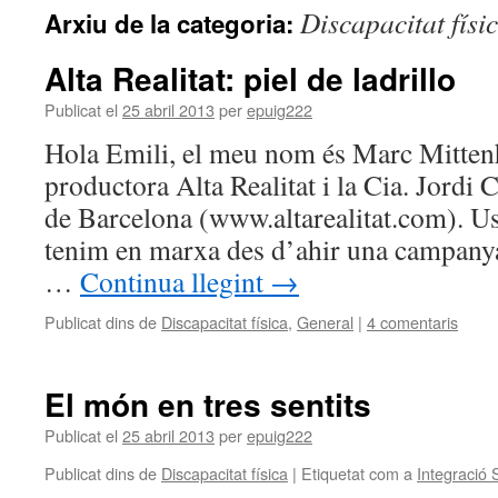
Discapacitat físi
Arxiu de la categoria:
Alta Realitat: piel de ladrillo
Publicat el
25 abril 2013
per
epuig222
Hola Emili, el meu nom és Marc Mittenho
productora Alta Realitat i la Cia. Jordi C
de Barcelona (www.altarealitat.com). U
tenim en marxa des d’ahir una campany
…
Continua llegint
→
Publicat dins de
Discapacitat física
,
General
|
4 comentaris
El món en tres sentits
Publicat el
25 abril 2013
per
epuig222
Publicat dins de
Discapacitat física
|
Etiquetat com a
Integració 