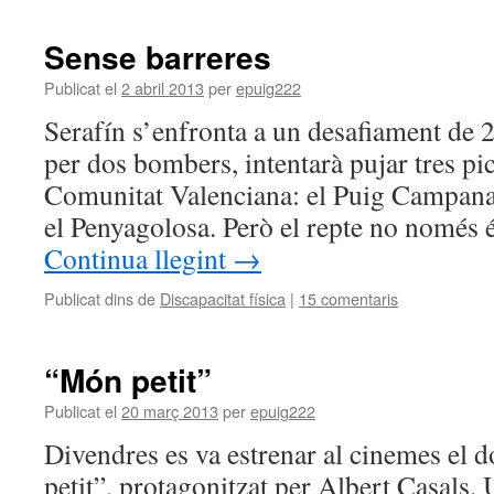
Sense barreres
Publicat el
2 abril 2013
per
epuig222
Serafín s’enfronta a un desafiament de
per dos bombers, intentarà pujar tres pi
Comunitat Valenciana: el Puig Campana,
el Penyagolosa. Però el repte no només é
Continua llegint
→
Publicat dins de
Discapacitat física
|
15 comentaris
“Món petit”
Publicat el
20 març 2013
per
epuig222
Divendres es va estrenar al cinemes el
petit”, protagonitzat per Albert Casals. 