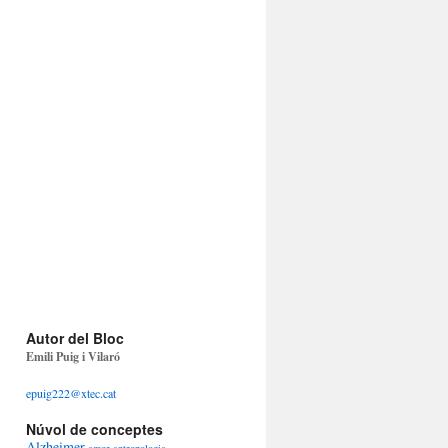
Autor del Bloc
Emili Puig i Vilaró
epuig222@xtec.cat
Núvol de conceptes
Alzheimer