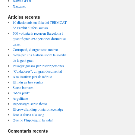
Xarxa GEDI
Xarxanet
Articles recents
10 diccionaris en línia del TERMCAT
de l’àmbit d’afers socials
700 voluntaris recorren Barcelona i
quantifiquen 892 persones dormint al
carrer
Corrupció, el organismo nocivo
Goya per una història sobre la soledat
de la gent gran
Passejar gossos per inserir persones
“Cuidadores”, un gran documental
Alta Realitat: piel de ladrillo
El món en tres sentits
Sense barreres
“Món petit”
Arguiñano
Reportatges sense ficció
El crowdfunding o micromecenatge
Duc la dansa a la sang
Que no t’hipotequin la vida!
Comentaris recents