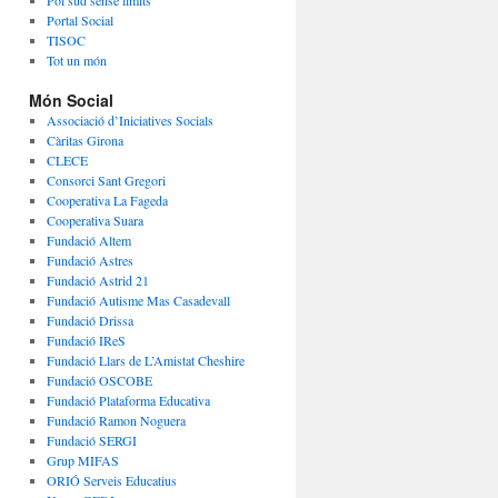
Pol sud sense límits
Portal Social
TISOC
Tot un món
Món Social
Associació d’Iniciatives Socials
Càritas Girona
CLECE
Consorci Sant Gregori
Cooperativa La Fageda
Cooperativa Suara
Fundació Altem
Fundació Astres
Fundació Astrid 21
Fundació Autisme Mas Casadevall
Fundació Drissa
Fundació IReS
Fundació Llars de L’Amistat Cheshire
Fundació OSCOBE
Fundació Plataforma Educativa
Fundació Ramon Noguera
Fundació SERGI
Grup MIFAS
ORIÓ Serveis Educatius