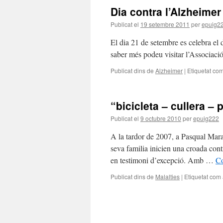
Dia contra l’Alzheimer
Publicat el
19 setembre 2011
per
epuig2
El dia 21 de setembre es celebra el di
saber més podeu visitar l’Associaci
Publicat dins de
Alzheimer
|
Etiquetat co
“bicicleta – cullera –
Publicat el
9 octubre 2010
per
epuig222
A la tardor de 2007, a Pasqual Maraga
seva familia inicien una croada contr
en testimoni d’excepció. Amb …
Co
Publicat dins de
Malalties
|
Etiquetat com