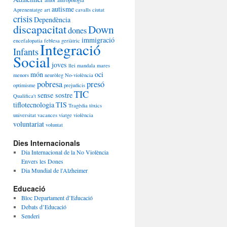
amor
antropologia
autisme
Aprenentatge
art
cavalls
ciutat
crisis
Dependència
discapacitat
Down
dones
immigració
encefalopatia
feblesa
geriàtric
Integració
Infants
Social
joves
llei
mandala
mares
món
oci
menors
neuròleg
No-violència
pobresa
presó
optimisme
prejudicis
TIC
sense sostre
Qualifica't
tiflotecnologia
TIS
Tragèdia
tòxics
universitat
vacances
viatge
violència
voluntariat
voluntat
Dies Internacionals
Dia Internacional de la No Violència
Envers les Dones
Dia Mundial de l'Alzheimer
Educació
Bloc Departament d’Educació
Debats d’Educació
Senderi