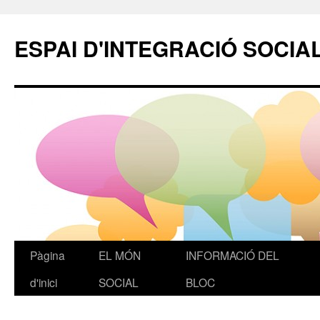
ESPAI D'INTEGRACIÓ SOCIA
Pàgina
EL MÓN
INFORMACIÓ DEL
Vés
d'inici
SOCIAL
BLOC
al
contingut