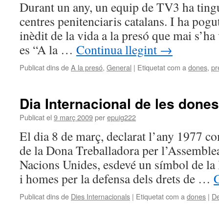
Durant un any, un equip de TV3 ha tingut
centres penitenciaris catalans. I ha pogu
inèdit de la vida a la presó que mai s’ha v
es “A la …
Continua llegint
→
Publicat dins de
A la presó
,
General
|
Etiquetat com a
dones
,
pr
Dia Internacional de les dones
Publicat el
9 març 2009
per
epuig222
El dia 8 de març, declarat l’any 1977 co
de la Dona Treballadora per l’Assemblea
Nacions Unides, esdevé un símbol de la 
i homes per la defensa dels drets de …
C
Publicat dins de
Dies Internacionals
|
Etiquetat com a
dones
|
De