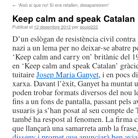
←
“Això sí que no! Si ens retallen, desapareixem”
Keep calm and speak Catalan
Publicat el
12 desembre 2012
per
epuig222
D’un eslògan de resistència civil contra
nazi a un lema per no deixar-se abatre pe
‘Keep calm and carry on’ britànic del 1
en ‘Keep calm and speak Catalan’ gràcies
tuitaire
Josep Maria Ganyet
, i en pocs d
xarxa. Davant l’èxit, Ganyet ha muntat 
poden trobar formats diversos del nou
fins a un fons de pantalla, passant pels 
usuaris ja s’han posat al seu compte de 
també ha respost al fenomen. La firma c
que llançarà una samarreta amb la frase,
disseny i promet que anunciarà ben avia