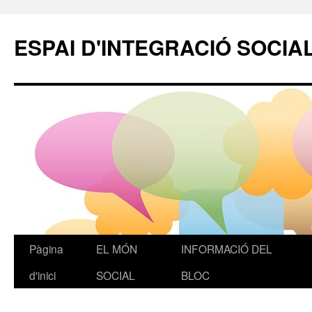
ESPAI D'INTEGRACIÓ SOCIA
Pàgina
EL MÓN
INFORMACIÓ DEL
Vés
d'inici
SOCIAL
BLOC
al
contingut