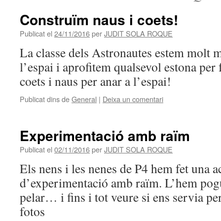
Construïm naus i coets!
Publicat el
24/11/2016
per
JUDIT SOLA ROQUE
La classe dels Astronautes estem molt m
l’espai i aprofitem qualsevol estona per 
coets i naus per anar a l’espai!
Publicat dins de
General
|
Deixa un comentari
Experimentació amb raïm
Publicat el
02/11/2016
per
JUDIT SOLA ROQUE
Els nens i les nenes de P4 hem fet una ac
d’experimentació amb raïm. L’hem pogut 
pelar… i fins i tot veure si ens servia p
fotos