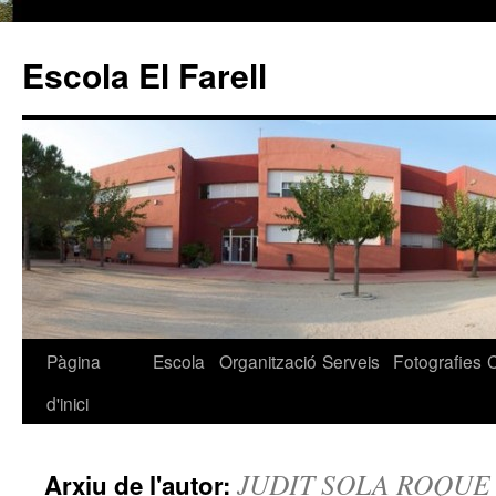
Escola El Farell
Pàgina
Escola
Organització
Serveis
Fotografies
Vés
d'inici
al
contingut
JUDIT SOLA ROQUE
Arxiu de l'autor: