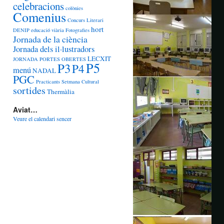
celebracions
colònies
Comenius
Concurs Literari
hort
DENIP
educació viària
Fotografies
Jornada de la ciència
Jornada dels il·lustradors
LECXIT
JORNADA PORTES OBERTES
P5
P3
P4
menú
NADAL
PGC
Practicants
Setmana Cultural
sortides
Thermàlia
Aviat…
Veure el calendari sencer