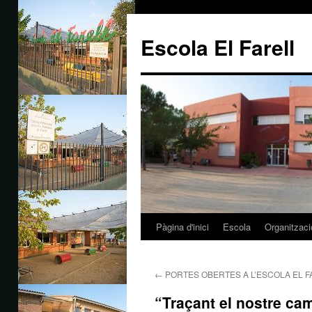
Escola El Farell
Pàgina d'inici
Escola
Organitzaci
Vés
al
←
PORTES OBERTES A L’ESCOLA EL F
contingut
“Traçant el nostre ca