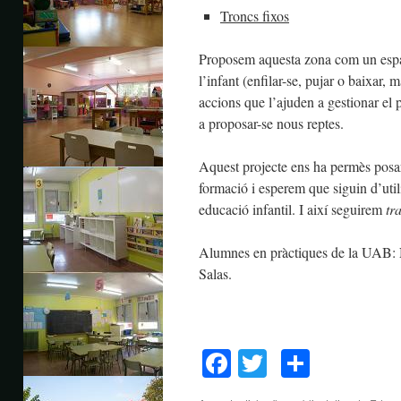
Troncs fixos
Proposem aquesta zona com un espai
l’infant (enfilar-se, pujar o baixar, 
accions que l’ajuden a gestionar el pe
a proposar-se nous reptes.
Aquest projecte ens ha permès posar
formació i esperem que siguin d’util
educació infantil. I així seguirem
tra
Alumnes en pràctiques de la UAB: Na
Salas.
Facebook
Twitter
Compar