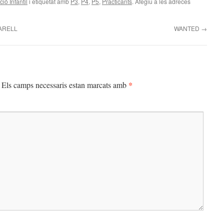
ió Infantil
i etiquetat amb
P3
,
P4
,
P5
,
Practicants
. Afegiu a les adreces
ARELL
WANTED
→
*
Els camps necessaris estan marcats amb