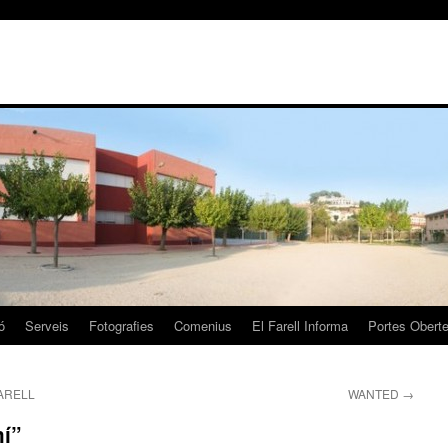
ó
Serveis
Fotografies
Comenius
El Farell Informa
Portes Obert
ARELL
WANTED
→
mí”