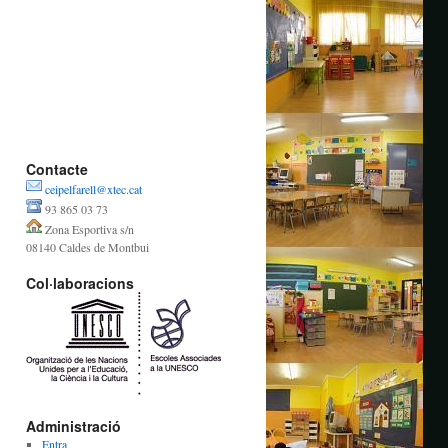
Contacte
ceipelfarell@xtec.cat
93 865 03 73
Zona Esportiva s/n
08140 Caldes de Montbui
Col·laboracions
Administració
Entra