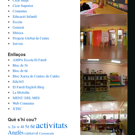
Cicle Mitjà
Cicle Superior
Comenius
Educació Infantil
Escola
General
Música
Projecte Global de Centre
Serveis
Enllaços
AMPA Escola El Farell
Bloc de 5è
Bloc de 6è
Bloc Xarxa de Centres de Caldes
Edu365
El Farell English Blog
La Motxilla
MENÚ DEL MES
Web Comenius
XTEC
Què s’hi cou?
activitats
6è
4t
5è
2n
1r
3è
Anglès
carnaval
Castanyada