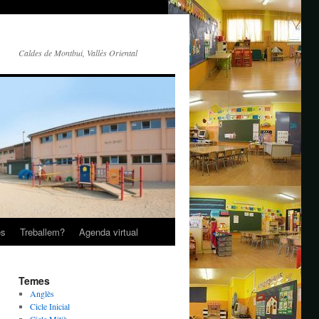
Caldes de Montbui, Vallès Oriental
es
Treballem?
Agenda virtual
Temes
Anglès
Cicle Inicial