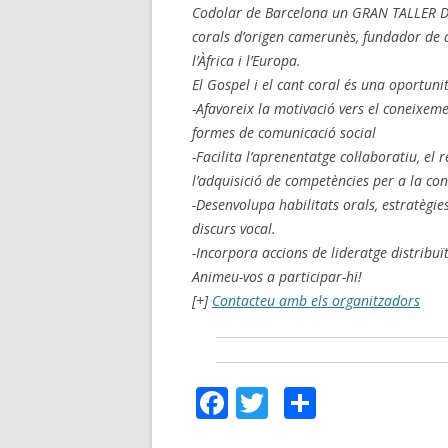
Codolar de Barcelona un GRAN TALLER DE
corals d’origen camerunès, fundador de d
l’Àfrica i l’Europa.
El Gospel i el cant coral és una oportuni
-Afavoreix la motivació vers el coneixemen
formes de comunicació social
-Facilita l’aprenentatge col·laboratiu, el 
l’adquisició de competències per a la con
-Desenvolupa habilitats orals, estratègie
discurs vocal.
-Incorpora accions de lideratge distribuï
Animeu-vos a participar-hi!
[+]
Contacteu amb els organitzadors
F
T
C
a
wi
o