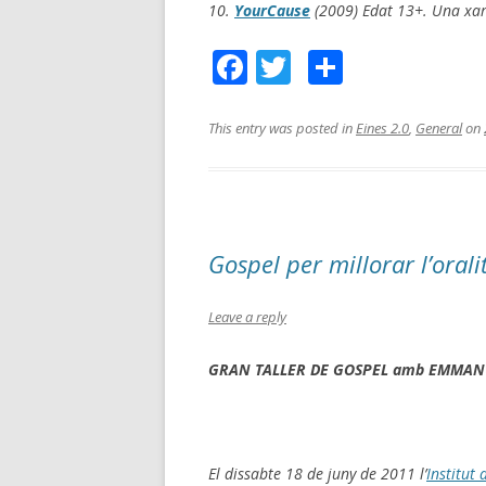
10.
YourCause
(2009) Edat 13+. Una xar
F
T
C
a
wi
o
ce
tt
m
This entry was posted in
Eines 2.0
,
General
on
b
er
p
o
ar
o
te
Gospel per millorar l’oral
k
ix
Leave a reply
GRAN TALLER DE GOSPEL amb EMMAN
El dissabte 18 de juny de 2011 l’
Institut