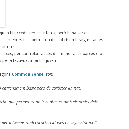
 quan hi accedeixen els infants, però hi ha xarxes
 dels menors i els permeten descobrir amb seguretat les
virtuals.
espais, per controlar l’accés del menor a les xarxes o per
er a l’activitat infantil i juvenil
 segons
Common Sense
, són:
 entrenament bàsic però de caràcter limitat.
cial que permet establir contactes amb els amics dels
a per a
tweens
amb característiques de seguretat molt