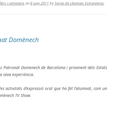
llers i seminaris
on
8 juny 2011
by
Servei de Llengües Estrangeres
.
ronat Domènech
Esc Patronat Domenech de Barcelona i provinent dels Estats
a seva experiència.
les activitats d’expressió oral que ha fet l’alumnat, com un
Domènech TV Show.