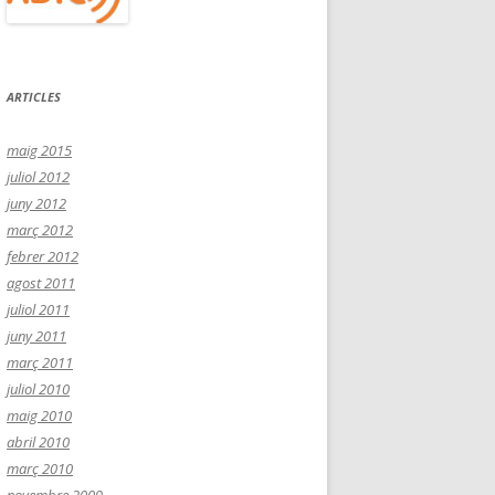
ARTICLES
maig 2015
juliol 2012
juny 2012
març 2012
febrer 2012
agost 2011
juliol 2011
juny 2011
març 2011
juliol 2010
maig 2010
abril 2010
març 2010