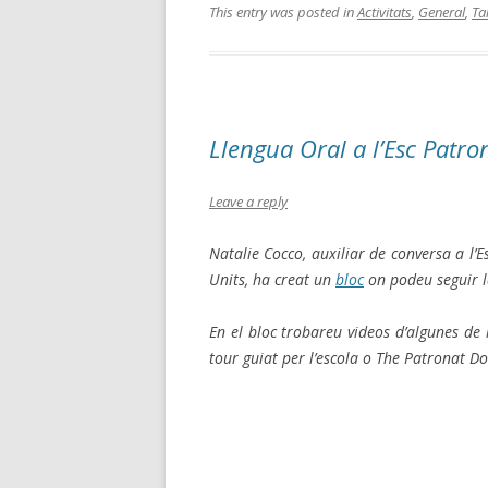
ce
tt
m
This entry was posted in
Activitats
,
General
,
Ta
b
er
p
o
ar
o
te
Llengua Oral a l’Esc Pat
k
ix
Leave a reply
Natalie Cocco, auxiliar de conversa a l’
Units, ha creat un
bloc
on podeu seguir l
En el bloc trobareu videos d’algunes de 
tour guiat per l’escola o The Patronat 