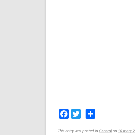
F
T
C
a
wi
o
ce
tt
m
This entry was posted in
General
on
10 març 