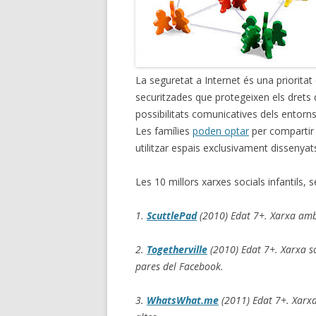
La seguretat a Internet és una prioritat
securitzades que protegeixen els drets
possibilitats comunicatives dels entorns 
Les famílies
poden optar
per compartir 
utilitzar espais exclusivament dissenyats p
Les 10 millors xarxes socials infantils,
1.
ScuttlePad
(2010) Edat 7+. Xarxa amb
2.
Togetherville
(2010) Edat 7+. Xarxa so
pares del Facebook.
3.
WhatsWhat.me
(2011) Edat 7+. Xarx