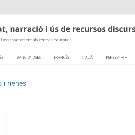
at, narració i ús de recursos discur
r l’assessorament als centres educatius
Skip
to
ÈS
BANC D’ IDEES
FRANCÈS
ITALIÀ
PENSEM-HI +
content
LÈS:MATERIAL 2008-2009
s i nenes
P TREBALL 2009-2010