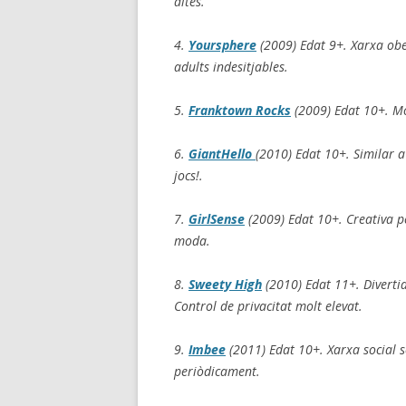
altes.
4.
Yoursphere
(2009) Edat 9+. Xarxa obe
adults indesitjables.
5.
Franktown Rocks
(2009) Edat 10+. Mol
6.
GiantHello
(2010) Edat 10+. Similar 
jocs!.
7.
GirlSense
(2009) Edat 10+. Creativa 
moda.
8.
Sweety High
(2010) Edat 11+. Diverti
Control de privacitat molt elevat.
9.
Imbee
(2011) Edat 10+. Xarxa social se
periòdicament.