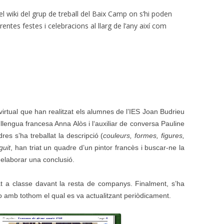
el wiki del grup de treball del Baix Camp on s’hi poden
entes festes i celebracions al llarg de l’any així com
 virtual que han realitzat els alumnes
de l’IES Joan Budrieu
llengua francesa Anna Alòs i l
‘auxiliar de conversa Pauline
res s’ha treballat la descripció (
couleurs, formes, figures,
guit
, han triat un quadre d’un pintor francès i buscar-ne la
 i elaborar una conclusió.
t a classe davant la resta de companys. Finalment, s’ha
-lo amb tothom el qual es va actualitzant periòdicament.