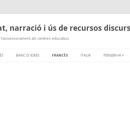
at, narració i ús de recursos discur
r l’assessorament als centres educatius
Skip
to
ÈS
BANC D’ IDEES
FRANCÈS
ITALIÀ
PENSEM-HI +
content
LÈS:MATERIAL 2008-2009
P TREBALL 2009-2010