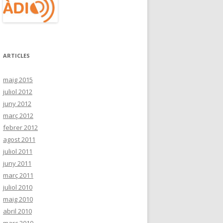
ARTICLES
maig 2015
juliol 2012
juny 2012
març 2012
febrer 2012
agost 2011
juliol 2011
juny 2011
març 2011
juliol 2010
maig 2010
abril 2010