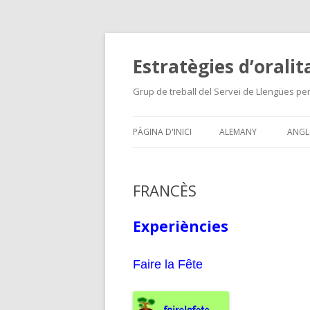
Estratègies d’oralit
Grup de treball del Servei de Llengües pe
PÀGINA D'INICI
ALEMANY
ANGL
ANG
FRANCÈS
GRU
Experiències
Faire la Fête