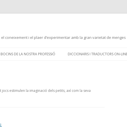
 el coneixement i el plaer d’experimentar amb la gran varietat de menges 
Skip
to
BOCINS DE LA NOSTRA PROFESSIÓ
DICCIONARIS I TRADUCTORS ON-LIN
content
t jocs estimulen la imaginació dels petits, axí com la seva
s