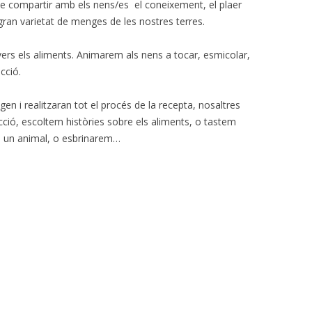
e compartir amb els nens/es el coneixement, el plaer
gran varietat de menges de les nostres terres.
at vers els aliments. Animarem als nens a tocar, esmicolar,
icció.
n i realitzaran tot el procés de la recepta, nosaltres
ció, escoltem històries sobre els aliments, o tastem
m un animal, o esbrinarem…