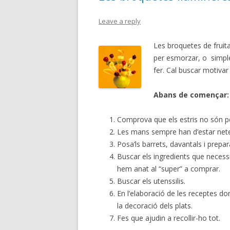
Leave a reply
Les broquetes de fruit
per esmorzar, o simple
fer. Cal buscar motivar l
Abans de començar:
Comprova que els estris no són po
Les mans sempre han d’estar netes
Posa’ls barrets, davantals i prepa
Buscar els ingredients que necessi
hem anat al “super” a comprar.
Buscar els utenssilis.
En l’elaboració de les receptes do
la decoració dels plats.
Fes que ajudin a recollir-ho tot.