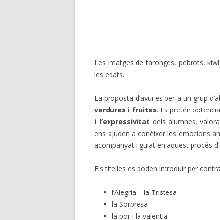
Les imatges de taronges, pebrots, kiwi
les edats.
La proposta d’avui es per a un grup d’
verdures i fruites
. Es pretén potenci
i l’expressivitat
dels alumnes, valoran
ens ajuden a conèixer les emocions amb 
acompanyat i guiat en aquest procés d
Els titelles es poden introduir per contr
l’Alegria – la Tristesa
la Sorpresa
la por i la valentia