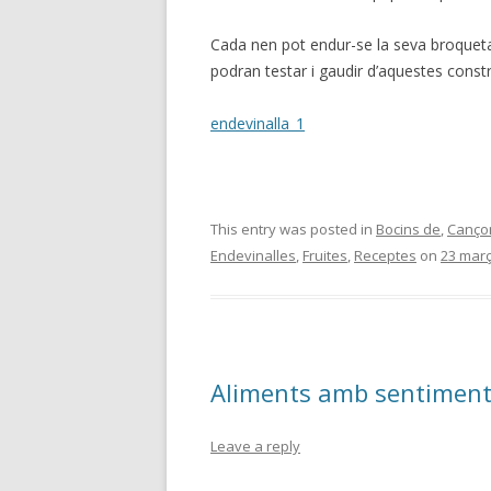
Cada nen pot endur-se la seva broqueta 
podran testar i gaudir d’aquestes constr
endevinalla_1
This entry was posted in
Bocins de
,
Canço
Endevinalles
,
Fruites
,
Receptes
on
23 març
Aliments amb sentimen
Leave a reply