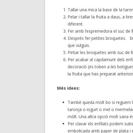
Tallar una mica la base de la taron
Pelar i tallar la fruita a daus, a 
diferent.
Fer amb l’espremedora el suc de l
Després fer petites broquetes. Enfi
que vulguis.
Pintar les broquetes amb suc de l
Per acabar al capdamunt dels enfi
decoració (es toben a les botigues 
la fruita que has preparat anterio
Més idees:
També queda molt bo si reguem l
taronja o iogurt o mel o mermel
mòlt. Una altra opció molt sana é
Per clavar els enfilats podem subs
embolicada amb paper de plata i