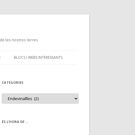
de les nostres terres.
E
BLOCS I WEBS INTERESSANTS
CATEGORIES
C
a
t
e
g
o
r
ÉS L’HORA DE …
i
e
s