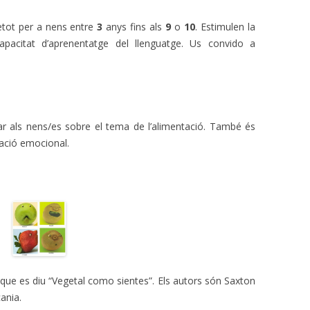
etot per a nens entre
3
anys fins als
9
o
10
. Estimulen la
pacitat d’aprenentatge del llenguatge. Us convido a
zar als nens/es sobre el tema de l’alimentació. També és
cació emocional.
 que es diu “Vegetal como sientes”. Els autors són Saxton
cania.