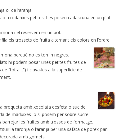
ja o de l’aranja.
tires o a rodanxes petites. Les poseu cadascuna en un plat
limona i el reservem en un bol.
la els trossets de fruita alternant els colors en l’ordre
limona perquè no es tornin negres.
lats hi podem posar unes petites fruites de
de “tot a…”) i clava-les a la superfície de
rment.
a broqueta amb xocolata desfeta o suc de
ada de maduixes o si posem per sobre sucre
s barrejar les fruites amb trossos de formatge.
tituir la taronja o l’aranja per una safata de porex-pan
 decorada amb gomets.