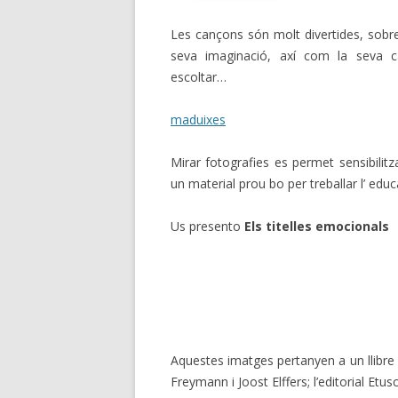
Les cançons són molt divertides, sobr
seva imaginació, axí com la seva ca
escoltar…
maduixes
Mirar fotografies es permet sensibilit
un material prou bo per treballar l’ edu
Us presento
Els titelles emocionals
Aquestes imatges pertanyen a un llibre
Freymann i Joost Elffers; l’editorial Etus