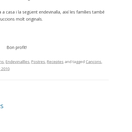
a casa i la següent endevinalla, així les famílies també
uccions molt originals.
Bon profit!
ns
,
Endevinallles
,
Postres
,
Receptes
and tagged
Cançons
,
 2010
.
ts