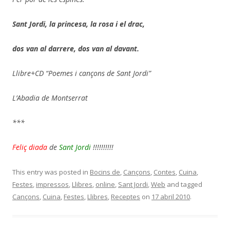
Sant Jordi, la princesa,
la rosa i el drac,
dos van al darrere,
dos van al davant.
Llibre+CD “Poemes i cançons de Sant Jordi”
L’Abadia de Montserrat
***
Feliç diada
de
Sant Jordi
!!!!!!!!!!
This entry was posted in
Bocins de
,
Cançons
,
Contes
,
Cuina
,
Festes
,
impressos
,
Llibres
,
online
,
Sant Jordi
,
Web
and tagged
Cançons
,
Cuina
,
Festes
,
Llibres
,
Receptes
on
17 abril 2010
.