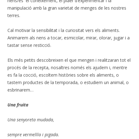
nens/es el coneixement, el plaer d’experimentar i la
manipulació amb la gran varietat de menges de les nostres
terres.
Cal motivar la sensibilitat i la curiositat vers els aliments.
Animarem als nens a tocar, esmicolar, mirar, olorar, jugar i a
tastar sense resticció.
Els més petits descobreixen el que mengen i realitzaran tot el
procés de la recepta, nosaltres només els ajudem i, mentre
es fa la cocció, escoltem històries sobre els aliments, o
tastem productes de la temporada, o estudiem un animal, o
esbrinarem…
Una fruita
Una senyoreta mudada,
sempre vermellla i pigada.