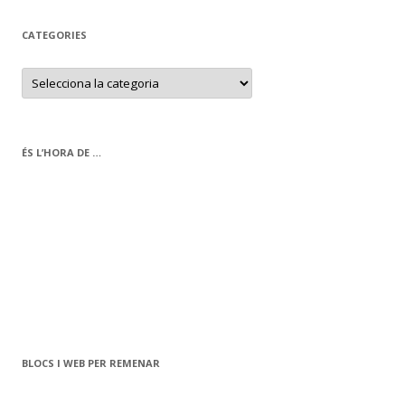
CATEGORIES
C
a
t
e
g
o
r
ÉS L’HORA DE …
i
e
s
BLOCS I WEB PER REMENAR