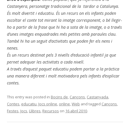
Castanyera, personatge tradicional de la tardor a Catalunya.
És molt divertit i educatiu. És un recurs on els infants poden
escoltar el conte tot mirant la imatge corresponent, o bé llegir-
ho a partir de la frase que hi ha a sota de la imatge, o a través
d’unes imatges enquadrades més petites amb paraules clau.
També hi ha un seguit d’activitats que poden fer els nens i
nenes.
És un recurs destinat pels 3 nivells d’educació infantil ja que
pernet adequar les activitats a cada nivell.
A través d’aquest paquet educatiu podem portar a la pràctica
una manera diferent i molt motivadora pels infants d’explicar
contes.
This entry was posted in
Bocins de
,
Cançons
,
Castanyada
,
Contes
,
educatiu
,
Jocs online
,
online
,
Web
and tagged
Cançons
,
Festes
,
Jocs
,
Llibres
,
Recursos
on
16 abril 2010
.