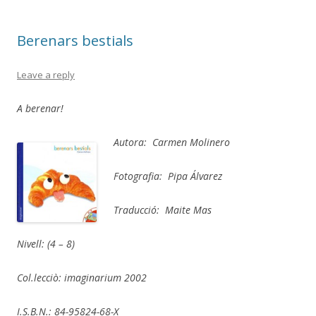
Berenars bestials
Leave a reply
A berenar!
Autora: Carmen Molinero
Fotografia: Pipa Álvarez
Traducció: Maite Mas
Nivell: (4 – 8)
Col.lecciò: imaginarium 2002
I.S.B.N.: 84-95824-68-X