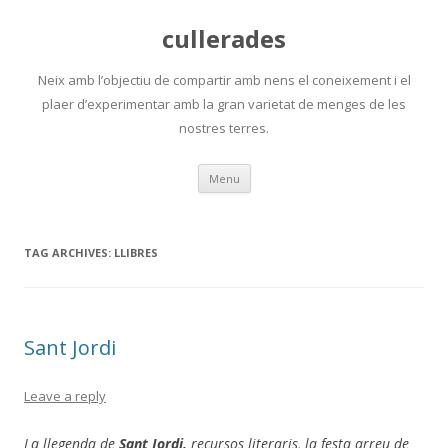
cullerades
Neix amb l’objectiu de compartir amb nens el coneixement i el
plaer d’experimentar amb la gran varietat de menges de les
nostres terres.
Skip
Menu
to
content
TAG ARCHIVES:
LLIBRES
Sant Jordi
Leave a reply
La llegenda de
Sant Jordi,
recursos literaris, la festa arreu de