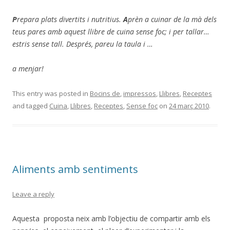
P
repara plats divertits i nutritius.
A
prèn a cuinar de la mà dels
teus pares amb aquest llibre de cuina sense foc; i per tallar…
estris sense tall. Després, pareu la taula i …
a menjar!
This entry was posted in
Bocins de
,
impressos
,
Llibres
,
Receptes
and tagged
Cuina
,
Llibres
,
Receptes
,
Sense foc
on
24 març 2010
.
Aliments amb sentiments
Leave a reply
Aquesta proposta neix amb l’objectiu de compartir amb els